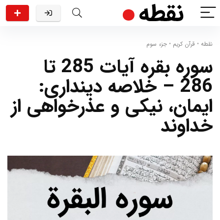
نقطه
•
قرآن کریم
•
جزء سوم
سوره بقره آیات 285 تا
286 – خلاصه دینداری:
ایمان، نیکی و عذرخواهی از
خداوند