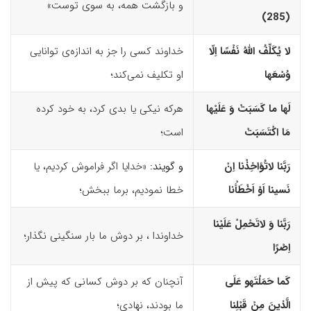
و بازگشت همه، به ‌سوی توست»
(285)‏
لا یُکَلِّفُ اللّهُ نَفْسًا اِلّا
خداوند ‌کسی را جز به اندازه‌ی توانایی
وُسْعَها
او تکلیف نمی‌کند؛
لَها ما کَسَبَتْ وَ عَلَیْها
هرکه نیکی یا بدی کرد، به خود کرده
مَا اکْتَسَبَتْ
است؛
رَبَّنا لاتُؤاخِذْنا اِنْ
و گویند:
«خدایا اگر فراموش کردیم، یا
نَسینا اَوْ اَخْطَأْنا
خطا نمودیم، برما ببخش؛
رَبَّنا وَ لاتَحْمِلْ عَلَیْنا
خداوندا ، بر دوش ما بار سنگینی نگذار؛
اِصْرًا
کَما حَمَلْتَه
و
عَلَى
آنچنان که بر دوش کسانی که پیش از
الَّذینَ مِنْ قَبْلِنا
ما بودند، نهادی؛