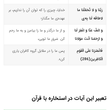
رَبَّنا وَ لا تُحَمِّلْنا ما
خدایا، چیزی را که توان آن را نداریم، بر
لاطاقَهَ لَنا بِه‌
ى
عهده‌ی ما مگذار؛
وَ اعْفُ عَنّا وَ اغْفِرْ لَنا
و از ما درگذر و ما را بیامرز و به ما رحم
وَ ارْحَمْنا اَنْتَ مَوْلانا
کن. سَروَرِ ما تویی،
فَانْصُرْنا عَلَى الْقَوْمِ
پس ما را در مقابل گروه کافران یاری
الْکافِرینَ(286)‏
کن».
تعبیر این آیات در استخاره با قرآن