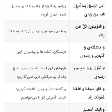
آمَنَ الرَّسولُ بِما اُنْزِلَ
پیامبر به آنچه از جانب خدا بر او نازل
اِلَیْهِ مِنْ رَبِّه‌
ى
شده، ایمان آورد؛
وَ الْمُؤْمِنونَ کُلٌّ آمَنَ
و همه­ی مؤمنین، ایمان آوردند: به خدا،
بِاللّهِ
وَ مَلائِکَتِه‌
ى
وَ
فرشتگان، کتاب‌ها و پیامبران الهی؛
کُتُبِه‌
ى
وَ رُسُلِه‌
ى
لا نُفَرِّقُ بَیْنَ اَحَدٍ مِنْ
باورشان این است که:
«ما، بین هیچ
رُسُلِه‌
ى
یک از پیامبرانش فرق نمی‌گذاریم»
وَ قالوا سَمِعْنا وَ اَطَعْنا
و گفتند: «شنیدیم و اطاعت کردیم؛
غُفْرانَکَ رَبَّنا
خدایا، آمرزش تو را می‌خواهیم
وَ اِلَیْکَ الْمَصیرُ