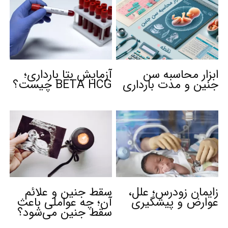
ابزار محاسبه سن
آزمایش بتا بارداری؛
جنین و مدت بارداری
BETA HCG چیست؟
زایمان زودرس؛ علل،
سقط جنین و علائم
عوارض و پیشگیری
آن؛ چه عواملی باعث
سقط جنین می‌شود؟