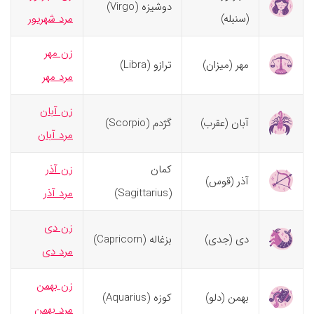
دوشیزه (Virgo)
(سنبله)
مرد شهریور
زن مهر
مهر (میزان)
ترازو (Libra)
مرد مهر
زن آبان
آبان (عقرب)
گژدم (Scorpio)
مرد آبان
کمان
زن آذر
آذر (قوس)
(Sagittarius)
مرد آذر
زن دی
دی (جدی)
بزغاله (Capricorn)
مرد دی
زن بهمن
بهمن (دلو)
کوزه (Aquarius)
مرد بهمن