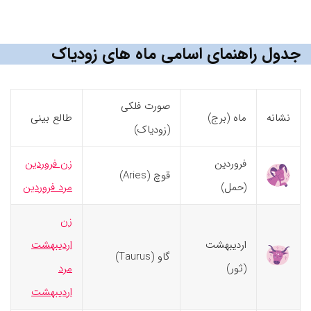
جدول راهنمای اسامی ماه های زودیاک
صورت فلکی
نشانه
ماه (برج)
طالع بینی
(زودیاک)
فروردین
زن فروردین
قوچ (Aries)
(حمل)
مرد فروردین
زن
اردیبهشت
اردیبهشت
گاو (Taurus)
(ثور)
مرد
اردیبهشت