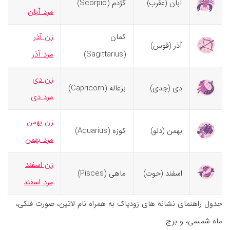
آبان (عقرب)
گژدم (Scorpio)
مرد آبان
کمان
زن آذر
آذر (قوس)
(Sagittarius)
مرد آذر
زن دی
دی (جدی)
بزغاله (Capricorn)
مرد دی
زن بهمن
بهمن (دلو)
کوزه (Aquarius)
مرد بهمن
زن اسفند
اسفند (حوت)
ماهی (Pisces)
مرد اسفند
جدول راهنمای نشانه های زودیاک به همراه نام لاتین، صورت فلکی،
ماه شمسی، و برج