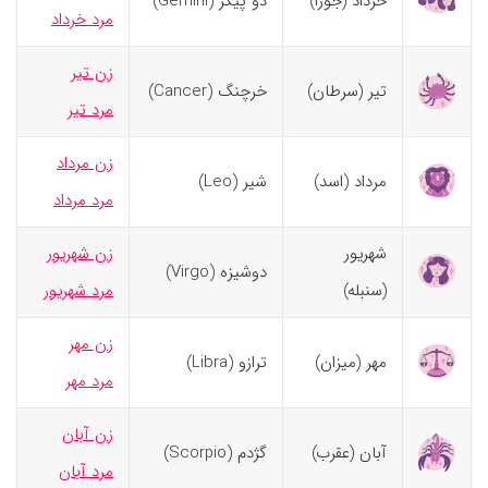
خرداد (جوزا)
دو پیکر (Gemini)
مرد خرداد
زن تیر
تیر (سرطان)
خرچنگ (Cancer)
مرد تیر
زن مرداد
مرداد (اسد)
شیر (Leo)
مرد مرداد
شهریور
زن شهریور
دوشیزه (Virgo)
(سنبله)
مرد شهریور
زن مهر
مهر (میزان)
ترازو (Libra)
مرد مهر
زن آبان
آبان (عقرب)
گژدم (Scorpio)
مرد آبان