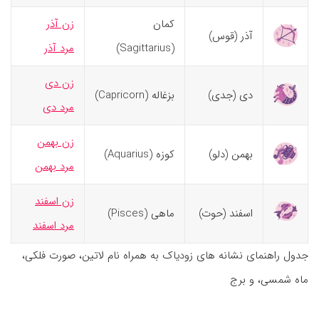
کمان
زن آذر
آذر (قوس)
(Sagittarius)
مرد آذر
زن دی
دی (جدی)
بزغاله (Capricorn)
مرد دی
زن بهمن
بهمن (دلو)
کوزه (Aquarius)
مرد بهمن
زن اسفند
اسفند (حوت)
ماهی (Pisces)
مرد اسفند
جدول راهنمای نشانه های زودیاک به همراه نام لاتین، صورت فلکی،
ماه شمسی، و برج