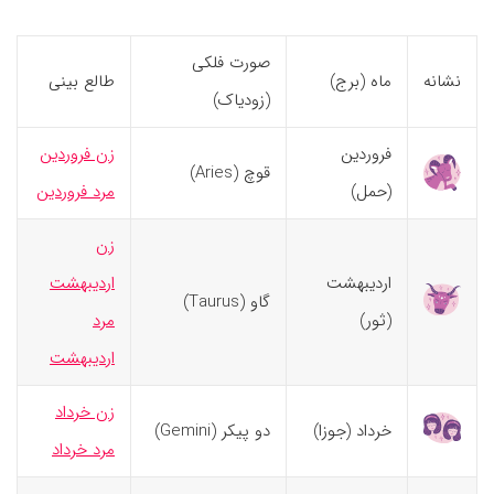
صورت فلکی
نشانه
ماه (برج)
طالع بینی
(زودیاک)
فروردین
زن فروردین
قوچ (Aries)
(حمل)
مرد فروردین
زن
اردیبهشت
اردیبهشت
گاو (Taurus)
(ثور)
مرد
اردیبهشت
زن خرداد
خرداد (جوزا)
دو پیکر (Gemini)
مرد خرداد