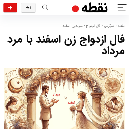
نقطه
•
سرگرمی
•
فال ازدواج
•
متولدین اسفند
فال ازدواج زن اسفند با مرد
مرداد