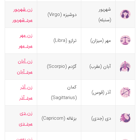
شهریور
زن شهریور
دوشیزه (Virgo)
(سنبله)
مرد شهریور
زن مهر
مهر (میزان)
ترازو (Libra)
مرد مهر
زن آبان
آبان (عقرب)
گژدم (Scorpio)
مرد آبان
کمان
زن آذر
آذر (قوس)
(Sagittarius)
مرد آذر
زن دی
دی (جدی)
بزغاله (Capricorn)
مرد دی
زن بهمن