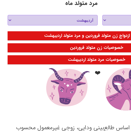
مرد متولد ماه
ازدواج زن متولد فروردین و مرد متولد اردیبهشت
خصوصیات زن متولد فروردین
خصوصیات مرد متولد اردیبهشت
❤️
ر اساس طالع‌بینی ودایی، زوجی غیرمعمول محسوب