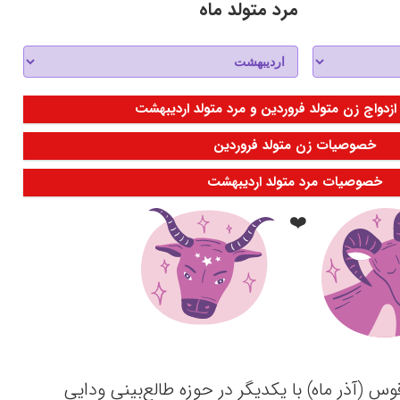
مرد متولد ماه
ازدواج زن متولد فروردین و مرد متولد اردیبهشت
خصوصیات زن متولد فروردین
خصوصیات مرد متولد اردیبهشت
❤️
س (آذر ماه) با یکدیگر در حوزه طالع‌بینی ودایی