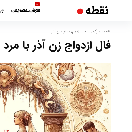
AI
هوش مصنوعی
پر
نقطه
•
سرگرمی
•
فال ازدواج
•
متولدین آذر
فال ازدواج زن آذر با مرد آ