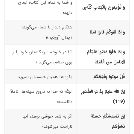
و شما به تمام این کتاب‌، ایمان
وَ تُؤْمِنونَ بِالْکِتابِ کُلِّه‌
ى
دارید؛
هنگام دیدار با شما، می‌گویند:
وَ اِذا لَقوکُمْ قالوا آمَنّا
«ایمان آوردیم»؛
وَ اِذا خَلَوْا عَضّوا عَلَیْکُمُ
امّا در خلوت، سرانگشتان خود را از
الْاَنامِلَ مِنَ الْغَیْظِ
روی خشم، می‌گزند ؛
قُلْ موتوا بِغَیْظِکُمْ
بگو: «با
همین
خشمتان بمیرید؛
اِنَّ اللّهَ عَلیمٌ بِذاتِ الصُّدورِ
البتّه که خدا به درون سینه‌ها، کاملاً
(119)‏
داناست»
اِنْ تَمْسَسْکُمْ حَسَنَهٌ
اگر به شما خوشی برسد، آنها
تَسُؤْهُمْ
ناراحت می‌شوند؛