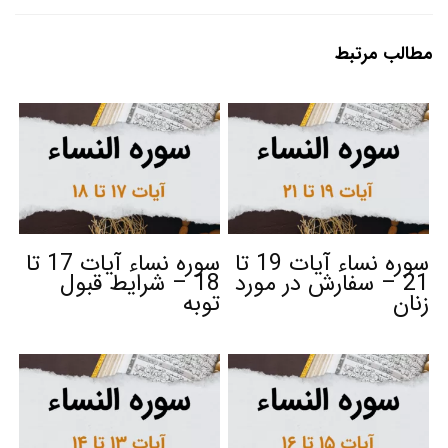
مطالب مرتبط
سوره نساء آیات 19 تا
سوره نساء آیات 17 تا
21 – سفارش در مورد
18 – شرایط قبول
زنان
توبه