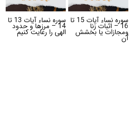
سوره نساء آیات 15 تا
سوره نساء آیات 13 تا
16 – اثبات زنا
14 – مرزها و حدود
ومجازات یا بخشش
الهی را رعایت کنیم
آن