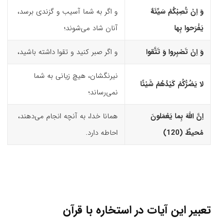
وَ اِنْ تُصِبْکُمْ سَیِّئَهٌ
و اگر به شما آسیب و گزندی برسد،
یَفْرَحوا بِها
آنان شاد می‌شوند؛
وَ اِنْ تَصْبِروا وَ تَتَّقوا
و اگر صبر کنید و تقوا داشته باشید،
نیرنگشان، هیچ زیانی به شما
لا یَضُرُّکُمْ کَیْدُهُمْ شَیْئًا
نمی‌رساند؛
اِنَّ اللّهَ بِما یَعْمَلونَ
همانا خدا، به آنچه انجام می‌دهند،
مُحیطٌ (120)‏
احاطه دارد.
تعبیر این آیات در استخاره با قرآن