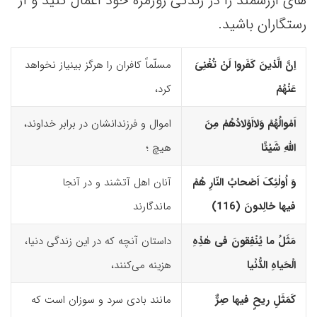
های ارزشمند را در زندگی روزمره خود اعمال کنید و از
رستگاران باشید.
اِنَّ الَّذینَ کَفَروا لَنْ تُغْنِیَ
مسلّماً کافران را هرگز بی­نیاز نخواهد
عَنْهُمْ
کرد،
اَمْوالُهُمْ وَلااَوْلادُهُمْ مِنَ
اموال و فرزندانشان در برابر خداوند،
اللّهِ شَیْئًا
هیچ ؛
وَ اُولٰئِکَ اَصْحابُ النّارِ هُمْ
آنان اهل آتشند و در آنجا
فیها خالِدونَ (116)‏
ماندگارند
مَثَلُ ما یُنْفِقونَ فى هٰذِهِ
داستان آنچه که در این زندگی دنیا،
الْحَیاهِ الدُّنْیا
هزینه می‌کنند،
کَمَثَلِ ریحٍ فیها صِرٌّ
مانند بادی سرد و سوزان است که