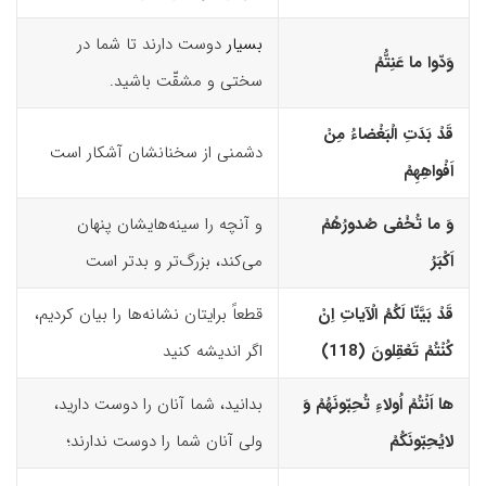
بسیار
دوست دارند تا شما در
وَدّوا ما عَنِتُّمْ
سختی و مشقّت باشید.
قَدْ بَدَتِ الْبَغْضاءُ مِنْ
دشمنی از سخنانشان آشکار است
اَفْواهِهِمْ
وَ ما تُخْفى صُدورُهُمْ
و آنچه را سینه‌هایشان پنهان
اَکْبَرُ
می‌کند، بزرگ‌تر و بدتر است
قَدْ بَیَّنّا لَکُمُ الْآیاتِ اِنْ
قطعاً برایتان نشانه‌ها را بیان کردیم،
کُنْتُمْ تَعْقِلونَ (118)‏
اگر اندیشه کنید
ها اَنْتُمْ اُولاءِ تُحِبّونَهُمْ وَ
بدانید، شما آنان را دوست دارید،
لایُحِبّونَکُمْ
ولی آنان شما را دوست ندارند؛