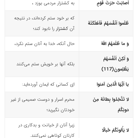
اَصابَتْ حَرْثَ قَوْمٍ
به کشتزار مردمی بوزد ،
که بر خود ستم کرده‌اند، در نتیجه
ظَلَموا اَنْفُسَهُمْ فَاَهْلَکَتْهُ
آن
کشتزار
را نابود کند؛
وَ ما ظَلَمَهُمُ اللّهُ
حال آنکه، خدا به آنان ستم نکرد،
وَ لٰکِنْ اَنْفُسَهُمْ
بلکه آنها بر خویش ستم می‌کنند
یَظْلِمونَ(117)‏
یا اَیُّهَا الَّذینَ آمَنوا
ای کسانی که ایمان آورده‌اید:
لا تَتَّخِذوا بِطانَهً مِنْ
محرم اسرار و دوست صمیمی از غیر
دونِکُمْ
خودتان نگیرید؛
زیرا آنان از خیانت و بدکاری در
لا یَأْلونَکُمْ خَبالًا
کارتان کوتاهی نمی‌کنند.