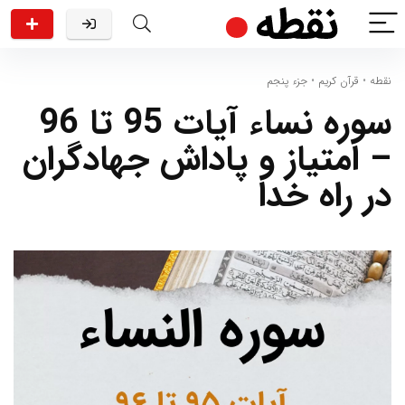
نقطه
•
قرآن کریم
•
جزء پنجم
سوره نساء آیات 95 تا 96
– امتیاز و پاداش جهادگران
در راه خدا