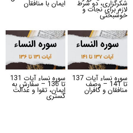
شکرگزاری، دو شرط
ایمان با منافقان
لازم برای نجات و
خوشبختی
سوره نساء آیات 137
سوره نساء آیات 131
تا 141 – وصف
تا 136 – سفارش به
منافقان و کافران
ایمان، تقوا و عدالت
گستری