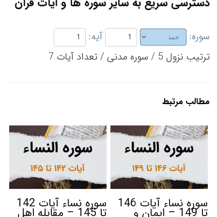
دسترسی سریع به سایر سوره ها و آیات قرآن
سوره:
آیه:
ترتیب نزول 5 / سوره مدنی / تعداد آیات 7
مطالب مرتبط
سوره نساء آیات 146
سوره نساء آیات 142
تا 149 – ایمان و
تا 145 – مقابله اهل