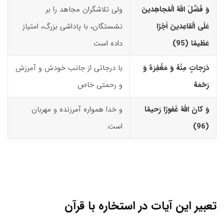
وَ فَضَّلَ اللّهُ الْمُجاهِدینَ
ولی تلاشگران مجاهد را بر
عَلَى الْقاعِدینَ اَجْرًا
نشستگان، با پاداشی بزرگ، امتیاز
عَظیمًا (95)‏
داده است
دَرَجاتٍ مِنْهُ وَ مَغْفِرَهً وَ
با درجاتی از جانب خودش و آمرزش
رَحْمَهً
و رحمتی خاص
وَ کانَ اللّهُ غَفورًا رَحیمًا
و خدا همواره آمرزنده و مهربان
(96)‏
است.
تعبیر این آیات در استخاره با قرآن