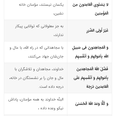
لا یَسْتَوِى الْقاعِدونَ مِنَ
یکسان نیستند، مؤمنان خانه
الْمُؤْمِنینَ
نشین،
به جز معلولانی که توانایی پیکار
غَیْرُ اُولِى الضَّرَرِ
ندارند،
وَ الْمُجاهِدونَ فى سَبیلِ
با مجاهدانی که در راه اللّه، با مال و
اللّهِ بِاَمْوالِهِمْ وَ اَنْفُسِهِمْ
جان‌شان جهاد می‌کنند،
فَضَّلَ اللّهُ الْمُجاهِدینَ
خداوند، مجاهدان و تلاشگران با
بِاَمْوالِهِمْ وَ اَنْفُسِهِمْ عَلَى
مال‌ و جان‌ را بر نشستگان در خانه،
الْقاعِدینَ دَرَجَهً
درجه داده است.
البتّه خداوند به همه مؤمنان، پاداش
وَ کُلًّا وَعَدَ اللّهُ الْحُسْنیٰ
نیکو وعده داده ،