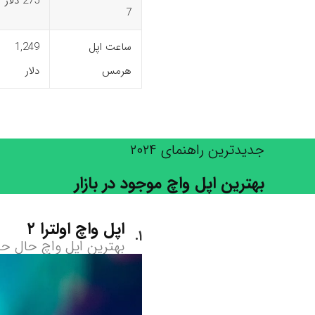
275 دلار
7
ساعت اپل
1,249
هرمس
دلار
جدیدترین راهنمای ۲۰۲۴
بهترین اپل واچ موجود در بازار
اپل واچ اولترا ۲
۱
بهترین اپل واچ حال ح