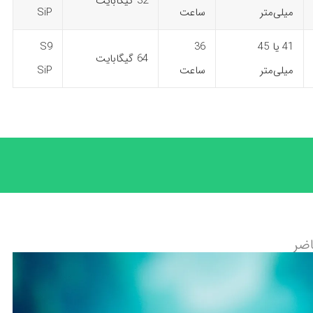
32 گیگابایت
میلی‌متر
ساعت
SiP
41 یا 45
36
S9
64 گیگابایت
میلی‌متر
ساعت
SiP
اضر