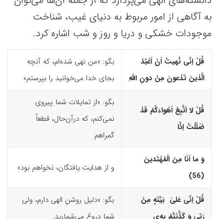
دانسته‌های الهی می‌پردازد که از جمله آن‌ها می‌توان
به آگاهی از امور مربوط به دنیای غیب، شناخت
موجودات خشکی و دریا و روز و شب اشاره کرد.
قُلْ اِنّى نُهیتُ اَنْ اَعْبُدَ
بگو: «من نهی شده‌ام، که آنچه
الَّذینَ تَدْعونَ مِنْ دونِ اللّهِ
بجای خدا می‌خوانید را بپرستم»
بگو: «از تمایلات شما پیروی
قُلْ لا اَتَّبِعُ اَهْواءَکُمْ قَدْ
نمی‌کنم، که درآن‌حال، قطعاً
ضَلَلْتُ اِذًا
گمراهم
وَ ما اَنَا مِنَ الْمُهْتَدینَ
و از هدایت یافتگان، نخواهم بود»
(56)‏
قُلْ اِنّى عَلیٰ بَیِّنَهٍ مِنْ
بگو: «دلیل روشنِ الهی دارم، ولی
رَبّى وَ کَذَّبْتُمْ بِه‌
ى
شما دروغ می‌شمارید.