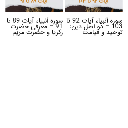
سوره أنبیاء آیات 92 تا
سوره أنبیاء آیات 89 تا
103 – دو اصل دین:
91 – معرفی حضرت
توحید و قیامت
زکریا و حضرت مریم