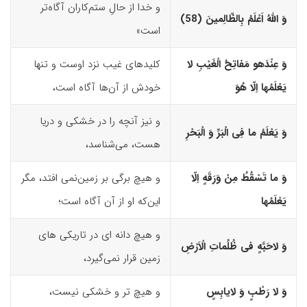
و خدا از حالِ ستم‌کاران آگاه‌تر
وَ اللّهُ اَعْلَمُ بِالظّالِمینَ (58)‏
است»
وَ عِنْدَه
و
مَفاتِحُ الْغَیْبِ لا
کلیدهای غیب نزد اوست و تنها
یَعْلَمُها اِلّا هُوَ
خودش از آن‌ها آگاه است،
و نیز آنچه را در خشکی و دریا
وَ یَعْلَمُ ما فِى الْبَرِّ وَ الْبَحْرِ
هست، می‌شناسد،
وَ ما تَسْقُطُ مِنْ وَرَقَهٍ اِلّا
و هیچ برگی بر زمین‌نمی ‌افتد، مگر
یَعْلَمُها
این‌که او از آن آگاه است؛
و هیچ دانه ‌ای در تاریکی ‌های
وَ لاحَبَّهٍ فى ظُلُماتِ الْاَرْضِ
زمین قرار نمی‌گیرد،
وَ لا رَطْبٍ وَ لایابِسٍ
و هیچ تر و خشکی نیست،