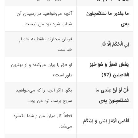
ما عِنْدى ما تَسْتَعْجِلونَ
آنچه می‌خواهید در رسیدن آن
بِه‌
ى
شتاب شود نزد من نیست.
فرمان مجازات، فقط به اختیارِ
اِنِ الْحُکْمُ اِلّا للّهِ
خداست.
یَقُصُّ الْحَقَّ وَ هُوَ خَیْرُ
او حق را بیان می‌کند؛ و او بهترین
الْفاصِلینَ (57)‏
داور است»
قُلْ لَوْ اَنَّ عِنْدى ما
بگو: «اگر آنچه را که می‌خواهید
تَسْتَعْجِلونَ بِه‌
ى
سریع برسد، نزد من بود،
قطعاً کار میان من و شما یکسره
لَقُضِیَ الْاَمْرُ بَیْنى وَ بَیْنَکُمْ
می‌شد.