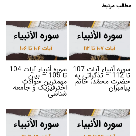
مطالب مرتبط
سوره أنبیاء آیات 107
سوره أنبیاء آیات 104
تا 112 – تذکراتی به
تا 106 – بیان
حضرت محمّد، خاتم
مهمترین حوادثِ
پیامبران
اخترفیزیک و جامعه
شناسی