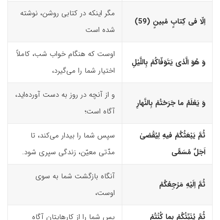
مگر اینکه در کتابی روشن، نوشته
اِلّا فى کِتابٍ مُبینٍ (59)‏
شده است
اوست که هنگام خواب شب، کاملاً
وَ هُوَ الَّذى یَتَوَفّاکُمْ بِاللَّیْلِ
اختیار شما را می‌گیرد،
و از آنچه در روز به دست آورده‌اید،
وَ یَعْلَمُ ما جَرَحْتُمْ بِالنَّهارِ
آگاه است؛
ثُمَّ یَبْعَثُکُمْ فیهِ لِیُقْضیٰ
سپس شما را بیدار می‌کند، تا
اَجَلٌ مُسَمًّى
مدّتی معیّن، زندگی سپری شود.
آنگاه بازگشت شما به سوی
ثُمَّ اِلَیْهِ مَرْجِعُکُمْ
اوست،
ثُمَّ یُنَبِّئُکُمْ بِما کُنْتُمْ
پس شما را از کارهایتان آگاه