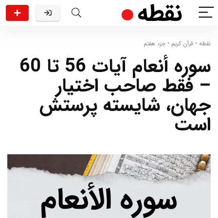
نقطه
•
قرآن کریم
•
جزء هفتم
سوره أنعام آیات 56 تا 60
– فقط صاحب اختیار
جهان، شایسته پرستش
است