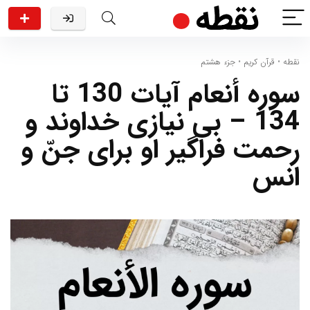
نقطه
•
قرآن کریم
•
جزء هشتم
سوره أنعام آیات 130 تا
134 – بی نیازی خداوند و
رحمت فراگیر او برای جنّ و
انس