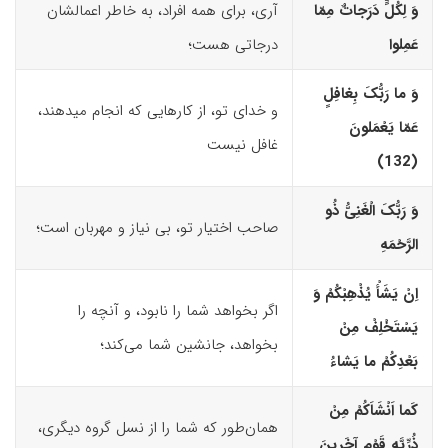
وَ لِکُلٍّ دَرَجاتٌ مِمّا
آری، برای همه افراد، به خاطر اعمالشان
عَمِلوا
درجاتی هست؛
وَ ما رَبُّکَ بِغافِلٍ
و خدای تو، از کارهایی که انجام می­دهند،
عَمّا یَعْمَلونَ
غافل نیست
(132)‏
وَ رَبُّکَ الْغَنِیُّ ذُو
صاحب اختیار تو، بی ‌نیاز و مهربان است؛
الرَّحْمَهِ
اِنْ یَشَأْ یُذْهِبْکُمْ وَ
اگر بخواهد شما را نابود، و آنچه را
یَسْتَخْلِفْ مِنْ
بخواهد، جانشین شما می‌کند؛
بَعْدِکُمْ ما یَشاءُ
کَما اَنْشَاَکُمْ مِنْ
همان‌طور که شما را از نسل گروه دیگری،
ذُرِّیَّهِ قَوْمٍ آخَرینَ