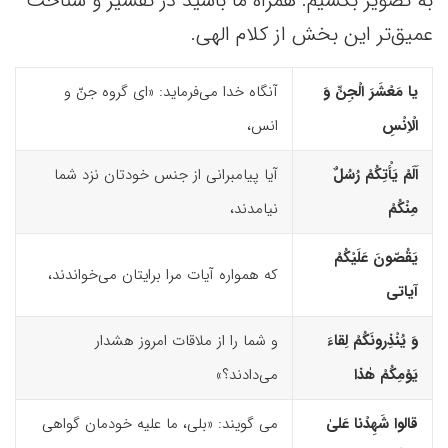
به تصویر بکشیم. همراه ما باشید در تفسیر و شناخت
عمیق‌تر این بخش از کلام الهی.
یا مَعْشَرَ الْجِنِّ وَ
آنگاه خدا می‌فرماید: «ای گروه جنّ و
الْاِنْسِ
انس،
اَلَمْ یَأْتِکُمْ رُسُلٌ
آیا پیامبرانی از جنس خودتان نزد شما
مِنْکُمْ
نیامدند،
یَقُصّونَ عَلَیْکُمْ
که همواره آیات مرا برایتان می‌خواندند،
آیاتى
وَ یُنْذِرونَکُمْ لِقاءَ
و شما را از ملاقات امروز هشدار
یَوْمِکُمْ هٰذا
می‌دادند؟»
قالوا شَهِدْنا عَلیٰ
می ‌گویند: «بلی، ما علیه خودمان گواهی