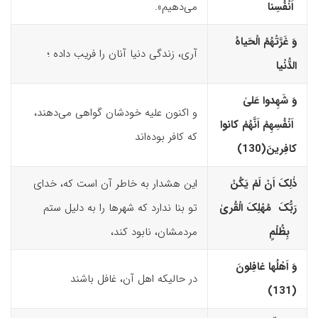
اَنْفُسِنا
می‌دهیم».
وَ غَرَّتْهُمُ الْحَیاهُ
آری، زندگی دنیا آنان را فریب داده ؛
الدُّنْیا
وَ شَهِدوا عَلیٰ
و اکنون علیه خودشان گواهی می‌دهند،
اَنْفُسِهِمْ اَنَّهُمْ کانوا
که کافر بوده‌اند
کافِرینَ(130)‏
ذٰلِکَ اَنْ لَمْ یَکُنْ
این هشدار به خاطر آن است که، خدای
رَبُّکَ مُهْلِکَ الْقُریٰ
تو بنا ندارد که شهرها را به دلیل ستم
بِظُلْمٍ
مردمشان، نابود کند،
وَ اَهْلُها غافِلونَ
در حالیکه اهل آن، غافل باشند
(131)