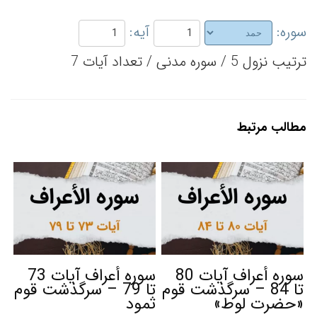
سوره:
آیه:
ترتیب نزول 5 / سوره مدنی / تعداد آیات 7
مطالب مرتبط
سوره أعراف آیات 80
سوره أعراف آیات 73
تا 84 – سرگذشت قوم
تا 79 – سرگذشت قوم
«حضرت لوط»
ثمود