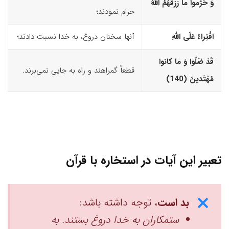
وَ حَرَّموا ما رَزَقَهُمُ اللّهُ
حرام نمودند؛
افْتِراءً عَلَى اللّهِ
آنها سخنان دروغ، به خدا نسبت دادند؛
قَدْ ضَلّوا وَ ما کانوا
قطعاً گمراهند و راه به جایی نمی‌برند.
مُهْتَدینَ (140)‏
تعبیر این آیات در استخاره با قرآن
بد است
، توجه داشته باشد:
ستمکاران به خدا دروغ بستند. به