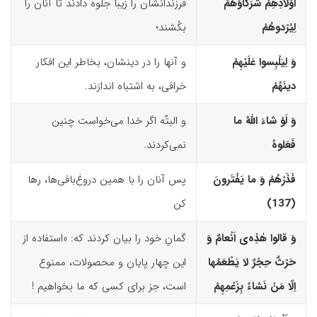
اَوْلادِهِمْ شُرَکاؤُهُمْ
فرزندانشان را زیبا جلوه دادند تا آنان را
لِیُرْدوهُمْ
بکُشند؛
وَ لِیَلْبِسوا عَلَیْهِمْ
و آنها را در دینشان، بخاطر این افکار
دینَهُمْ
خرافی، به اشتباه اندازند.
وَ لَوْ شاءَ اللّهُ ما
و البتّه اگر خدا می‌خواست چنین
فَعَلوهُ
نمی‌کردند.
فَذَرْهُمْ وَ ما یَفْتَرونَ
پس آنان را با همین دروغ‌بافی‌ها، رها
(137)‏
کن
وَ قالوا هٰذِه‌
ى
اَنْعامٌ وَ
گمانِ خود را بیان کردند که: «استفاده از
حَرْثٌ حِجْرٌ لا یَطْعَمُها
این چهار پایان و محصولات، ممنوع
اِلّا مَنْ نَشاءُ بِزَعْمِهِمْ
است، جز برای کسی که ما بخواهیم !