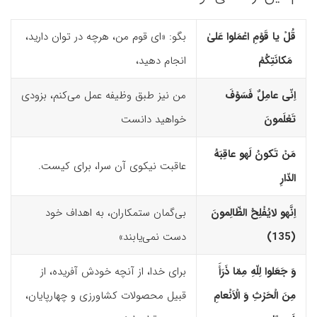
قُلْ یا قَوْمِ اعْمَلوا عَلیٰ
بگو: «ای قوم من، هرچه در توان دارید،
مَکانَتِکُمْ
انجام دهید،
اِنّى عامِلٌ فَسَوْفَ
من نیز طبق وظیفه عمل می‌کنم، بزودی
تَعْلَمونَ
خواهید دانست
مَنْ تَکونُ لَه
و
عاقِبَهُ
عاقبت نیکوی آن سرا، برای کیست.
الدّارِ
اِنَّه
و
لایُفْلِحُ الظّالِمونَ
بی‌گمان ستمکاران، به اهداف خود
(135)‏
دست نمی‌یابند»
وَ جَعَلوا لِلّهِ مِمّا ذَرَأَ
برای خدا، از آنچه خودش آفریده، از
مِنَ الْحَرْثِ وَ الْاَنْعامِ
قبیل محصولات کشاورزی و چهارپایان،