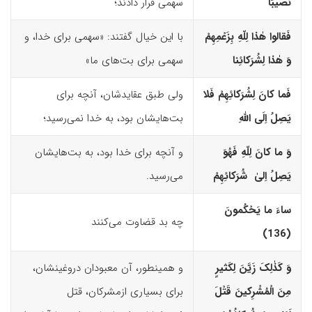
نَصیبًا
سهمی قرار دادند؛
فَقالوا هٰذا لِلّهِ بِزَعْمِهِمْ
با این خیال گفتند: «سهمی برای خدا، و
وَ هٰذا لِشُرَکائِنا
سهمی برای بت‌های­ ما»
فَما کانَ لِشُرَکائِهِمْ فَلا
ولی طبق عقایدشان، آنچه برای
یَصِلُ اِلَى اللّهِ
بت‌هایشان بود، به خدا نمی‌رسید؛
وَ ما کانَ لِلّهِ فَهُوَ
و آنچه برای خدا بود، به بت‌هایشان
یَصِلُ اِلیٰ شُرَکائِهِمْ
می‌رسید.
ساءَ ما یَحْکُمونَ
چه بد قضاوت می‌کنند
(136)‏
وَ کَذٰلِکَ زَیَّنَ لِکَثیرٍ
و همینطور، آن معبودان دروغینشان،
مِنَ الْمُشْرِکینَ قَتْلَ
برای بسیاری ازمشرکان، قتل