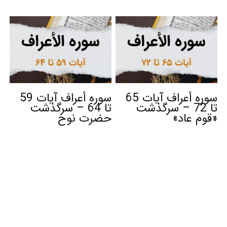
سوره أعراف آیات 65
سوره أعراف آیات 59
تا 72 – سرگذشت
تا 64 – سرگذشت
«قوم عاد»
حضرت نوح