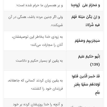
وَ مُحَرَّمٌ عَلیٰ اَزْواجِنا
و بر همسران ما حرام شده است؛
وَ اِنْ یَکُنْ مَیْتَهً فَهُمْ
ولی اگر جنین مرده باشد، همگی در آن
فیهِ شُرَکاءُ
شریکند».
به زودی خدا بخاطر این توصیفشان‌،
سَیَجْزیهِمْ وَصْفَهُمْ
آنان را مجازات می‌کند؛
اِنَّه
و
حَکیمٌ عَلیمٌ
به یقین او بسیار حکیم و داناست
(139)‏
قَدْ خَسِرَ الَّذینَ قَتَلوا
به یقین زیان کردند کسانی که جاهلانه،
اَوْلادَهُمْ سَفَهًا بِغَیْرِ
فرزندان خود را کشتند؛
عِلْمٍ
و آنچه را خدا روزیشان کرده بر خود