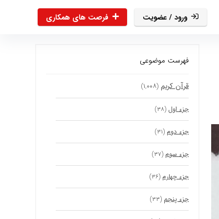
ورود / عضویت
فرصت های همکاری
فهرست موضوعی
قرآن کریم
(۱,۰۰۸)
جزء اول
(۳۸)
جزء دوم
(۳۱)
جزء سوم
(۳۷)
جزء چهارم
(۳۶)
جزء پنجم
(۳۳)