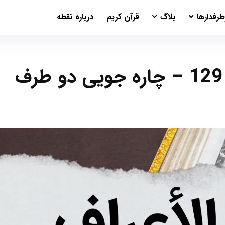
طرفدارها
بلاگ
قرآن کریم
درباره نقطه
سوره أعراف آیات 127 تا 129 – چاره جویی دو طرف