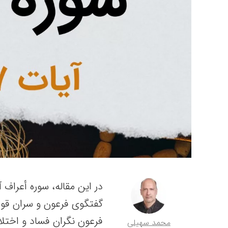
گفتگوی فرعون و سران قو
فرعون نگران فساد و اختل
محمد سهیلی