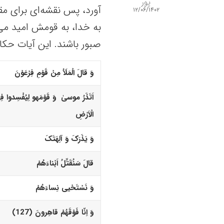
پور
آورد، پس نقشه‌ای برای مق
۱۲/۰۶/۱۴۰۲
به خدا، به قومش امید می‌د
صبور باشند. این آیات حکایت
وَ قالَ الْمَلَاُ مِنْ قَوْمِ فِرْعَوْنَ
اَتَذَرُ موسیٰ وَ قَوْمَه
و
لِیُفْسِدوا ف
الْاَرْضِ
وَ یَذَرَکَ وَ آلِهَتَکَ
قالَ سَنُقَتِّلُ اَبْناءَهُمْ
وَ نَسْتَحْیى نِساءَهُمْ
وَ اِنّا فَوْقَهُمْ قاهِرونَ (127)‏