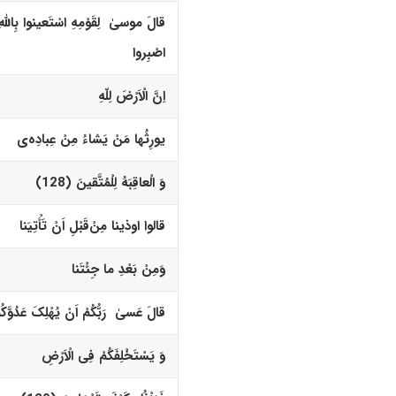
قالَ موسیٰ لِقَوْمِهِ اسْتَعینوا بِاللّهِ 
اصْبِروا
اِنَّ الْاَرْضَ لِلّهِ
یورِثُها مَنْ یَشاءُ مِنْ عِبادِه‌
ى
وَ الْعاقِبَهُ لِلْمُتَّقینَ (128)‏
قالوا اوذینا مِنْ‌قَبْلِ اَنْ تَأْتِیَنا
وَمِنْ بَعْدِ ما جِئْتَنا
قالَ عَسیٰ رَبُّکُمْ اَنْ یُهْلِکَ عَدُوَّکُم
وَ یَسْتَخْلِفَکُمْ فِى الْاَرْضِ