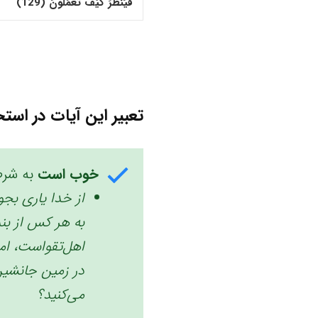
فَیَنْظُرَ کَیْفَ تَعْمَلونَ (129)‏
تعبیر این آیات در استخ
خوب است
به شرط
از خدا یاری بجوی
به هر کس از بن
اهل‌تقواست، ام
در زمین جانشین 
می‌کنید؟