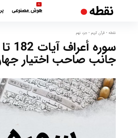
AI
هوش مصنوعی
پر
نقطه
•
قرآن کریم
•
جزء نهم
جانب صاحب اختیار جها