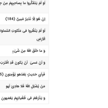
اَوَ لَمْ یَتَفَکَّروا ما بِصاحِبِهِمْ مِنْ جِنَ
اِنْ هُوَ اِلّا نَذیرٌ مُبینٌ (184)‏
اَوَ لَمْ یَنْظُروا فى مَلَکوتِ السَّماوا
الْاَرْضِ
وَ ما خَلَقَ اللّهُ مِنْ شَىْءٍ
وَ اَنْ عَسیٰ اَنْ یَکونَ قَدِ اقْتَرَبَ اَ
فَبِاَیِ حَدیثٍ بَعْدَه
و
یُؤْمِنونَ (185)‏
مَنْ یُضْلِلِ اللّهُ فَلا هادِیَ لَه
و
وَ یَذَرُهُمْ فى طُغْیانِهِمْ یَعْمَهونَ (186)