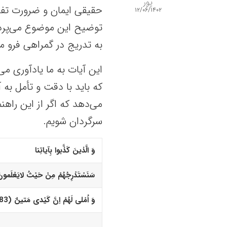
پور
حقیقی ایمان و ضرورت تفکر
۱۲/۰۶/۱۴۰۲
توضیح این موضوع می‌پردازد
به تدریج در گمراهی فرو می
این آیات به ما یادآوری می
که باید با دقت و تأمل به 
می‌دهد که اگر از این راه
سرگردان شویم.
وَ الَّذینَ کَذَّبوا بِآیاتِنا
سَنَسْتَدْرِجُهُمْ مِنْ حَیْثُ لایَعْلَمونَ (2
وَ اُمْلى لَهُمْ اِنَّ کَیْدى مَتینٌ (183)‏