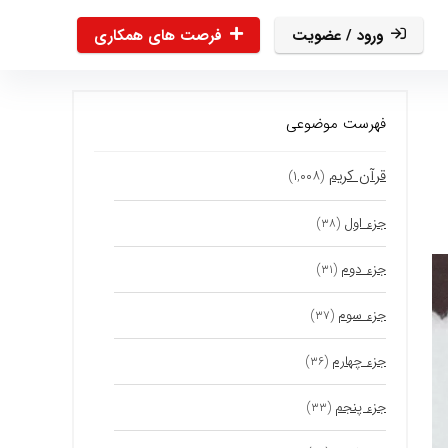
ورود / عضویت
فرصت های همکاری
فهرست موضوعی
قرآن کریم
(۱,۰۰۸)
جزء اول
(۳۸)
جزء دوم
(۳۱)
جزء سوم
(۳۷)
جزء چهارم
(۳۶)
جزء پنجم
(۳۳)