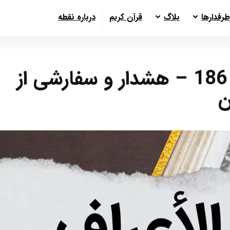
طرفدارها
بلاگ
قرآن کریم
درباره نقطه
سوره أعراف آیات 182 تا 186 – هشدار و سفارشی از
ن