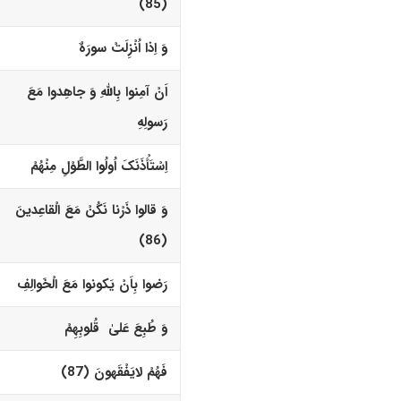
(85)‏
وَ اِذا اُنْزِلَتْ سورَهٌ
اَنْ آمِنوا بِاللّهِ وَ جاهِدوا مَعَ
رَسولِهِ
اِسْتَأْذَنَکَ اُولُوا الطَّوْلِ مِنْهُمْ
وَ قالوا ذَرْنا نَکُنْ مَعَ الْقاعِدینَ
(86)
رَضوا بِاَنْ یَکونوا مَعَ الْخَوالِفِ
وَ طُبِعَ عَلیٰ قُلوبِهِمْ
فَهُمْ لایَفْقَهونَ (87)‏