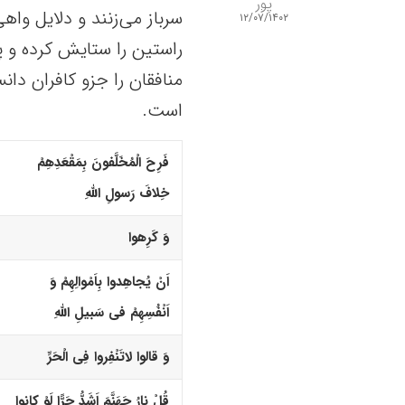
پور
سرباز می‌زنند و دلایل واهی
۱۲/۰۷/۱۴۰۲
راستین را ستایش کرده و پا
منافقان را جزو کافران دان
است.
فَرِحَ الْمُخَلَّفونَ بِمَقْعَدِهِمْ
خِلافَ رَسولِ اللّهِ
وَ کَرِهوا
اَنْ یُجاهِدوا بِاَمْوالِهِمْ وَ
اَنْفُسِهِمْ فى سَبیلِ اللّهِ
وَ قالوا لاتَنْفِروا فِى الْحَرِّ
قُلْ نارُ جَهَنَّمَ اَشَدُّ حَرًّا لَوْ کانوا