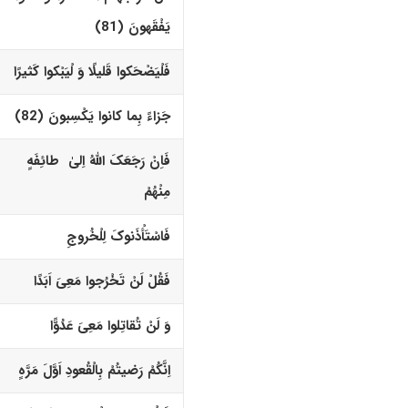
یَفْقَهونَ (81)‏
فَلْیَضْحَکوا قَلیلًا وَ لْیَبْکوا کَثیرًا
جَزاءً بِما کانوا یَکْسِبونَ (82)‏
فَاِنْ رَجَعَکَ اللّهُ اِلیٰ طائِفَهٍ
مِنْهُمْ
فَاسْتَأْذَنوکَ لِلْخُروجِ
فَقُلْ لَنْ تَخْرُجوا مَعِیَ اَبَدًا
وَ لَنْ تُقاتِلوا مَعِیَ عَدُوًّا
اِنَّکُمْ رَضیتُمْ بِالْقُعودِ اَوَّلَ مَرَّهٍ