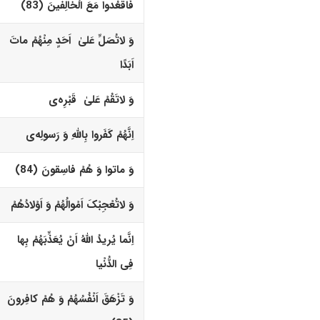
فَاقْعُدوا مَعَ الْخالِفینَ (83)‏
وَ لاتُصَلِّ عَلیٰ اَحَدٍ مِنْهُمْ ماتَ
اَبَدًا
وَ لاتَقُمْ عَلیٰ قَبْرِه‌
ى
اِنَّهُمْ کَفَروا بِاللّهِ وَ رَسولِه‌
ى
وَ ماتوا وَ هُمْ فاسِقونَ (84)‏
وَ لاتُعْجِبْکَ اَمْوالُهُمْ وَ اَوْلادُهُمْ
اِنَّما یُریدُ اللّهُ اَنْ یُعَذِّبَهُمْ بِها
فِى الدُّنْیا
وَ تَزْهَقَ اَنْفُسُهُمْ وَ هُمْ کافِرونَ