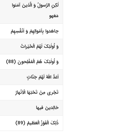
لٰکِنِ الرَّسولُ وَ الَّذینَ آمَنوا
مَعَه
و
جاهَدوا بِاَمْوالِهِمْ وَ اَنْفُسِهِمْ
وَ اُولٰئِکَ لَهُمُ الْخَیْراتُ
وَ اُولٰئِکَ هُمُ الْمُفْلِحونَ (88)‏
اَعَدَّ اللّهُ لَهُمْ جَنّاتٍ
تَجْرى مِنْ تَحْتِهَا الْاَنْهارُ
خالِدینَ فیها
ذٰلِکَ الْفَوْزُ الْعَظیمُ (89)‏