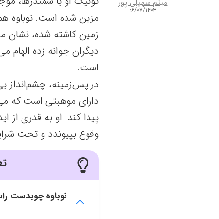
تونیک او با سمندرها، موج
میثم سهیلی پور
۰۶/۰۷/۱۴۰۳
مزین شده است. نوباوه ه
زمین کاشته شده، نشان می 
دیگران جوانه زده الهام می
است.
در پس‌زمینه، چشم‌انداز ب
دارای موهبتی است که می‌ت
پیدا کند. او به قدری از ا
وقوع بپیوندد و تحت شر
تع
نوباوه چوبدست را