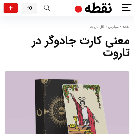
نقطه
•
سرگرمی
•
فال تاروت
معنی کارت جادوگر در
تاروت