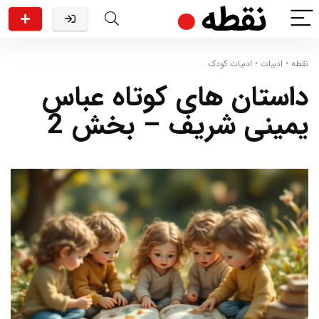
نقطه
•
ادبیات
•
ادبیات کودک
داستان های کوتاه عباس
یمینی شریف – بخش 2