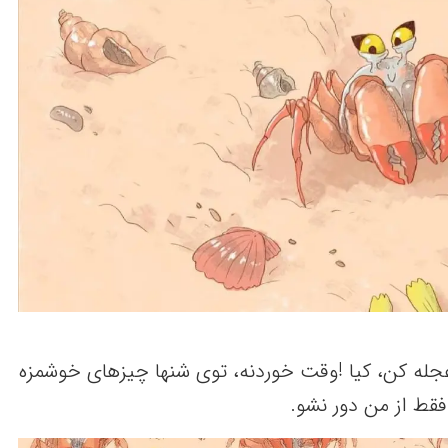
له‌ کن‌، کیا !وقت‌ خوردنه،‌ توی شنها چیزهای خوشمزه
فقط‌ از من‌ دور نشو.