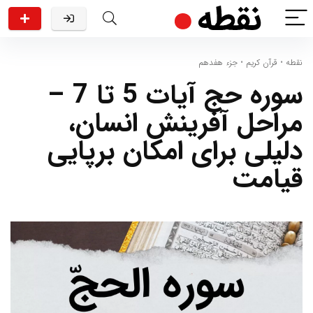
نقطه
•
قرآن کریم
•
جزء هفدهم
سوره حج آیات 5 تا 7 –
مراحل آفرینش انسان،
دلیلی برای امکان برپایی
قیامت