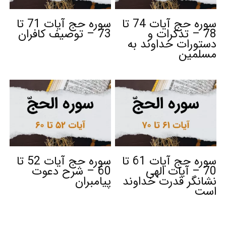
سوره حج آیات 74 تا
سوره حج آیات 71 تا
78 – تذکرات و
73 – توصیف کافران
دستورات خداوند به
مسلمین
سوره حج آیات 61 تا
سوره حج آیات 52 تا
70 – آیات الهی
60 – شرح دعوت
نشانگر قدرت خداوند
پیامبران
است