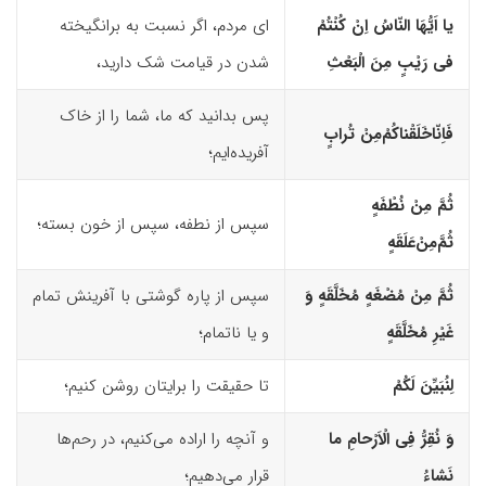
یا اَیُّهَا النّاسُ اِنْ کُنْتُمْ
ای مردم، اگر نسبت به برانگیخته
فى رَیْبٍ مِنَ الْبَعْثِ
شدن در قیامت شک دارید،
پس بدانید که ما، شما را از خاک
فَاِنّاخَلَقْناکُمْ‌مِنْ تُرابٍ
آفریده‌ایم؛
ثُمَّ مِنْ نُطْفَهٍ
سپس از نطفه‌، سپس از خون بسته‌؛
ثُمَّ‌مِنْ‌عَلَقَهٍ
ثُمَّ مِنْ مُضْغَهٍ مُخَلَّقَهٍ وَ
سپس از پاره گوشتی با آفرینش تمام
غَیْرِ مُخَلَّقَهٍ
و یا ‌ناتمام؛
لِنُبَیِّنَ لَکُمْ
تا حقیقت را برایتان روشن کنیم؛
وَ نُقِرُّ فِى الْاَرْحامِ ما
و آنچه را اراده می‌کنیم، در رحم‌ها
نَشاءُ
قرار می‌دهیم؛