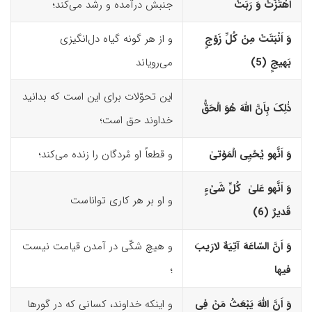
اهْتَزَّتْ وَ رَبَتْ
جنبش در‌آمده و رشد می‌کند؛
وَ اَنْبَتَتْ مِنْ کُلِّ زَوْجٍ
و از هر گونه گیاه دل‌انگیزی
بَهیجٍ (5)‏
می‌رویاند
این تحوّلات برای این است که بدانید
ذٰلِکَ بِاَنَّ اللّهَ هُوَ الْحَقُّ
خداوند حق است؛
وَ اَنَّه
و
یُحْیِى الْمَوْتیٰ
و قطعاً او مُردگان را زنده می‌کند؛
وَ اَنَّه
و
عَلیٰ کُلِّ شَىْءٍ
و او بر هر کاری تواناست
قَدیرٌ (6)‏
وَ اَنَّ السّاعَهَ آتِیَهٌ لارَیبَ
و هیچ شکّی در آمدن قیامت نیست
فیها
؛
وَ اَنَّ اللّهَ یَبْعَثُ مَنْ فِى
و اینکه خداوند، کسانی که در گورها