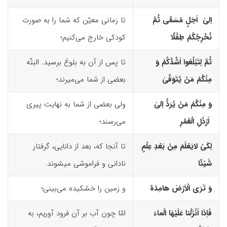
اِلیٰ اَجَلٍ مُسَمًّى ثُمَّ
تا زمانی معیّن که شما را به صورت
نُخْرِجُکُمْ طِفْلًا
کودکی خارج می‌کنیم؛
ثُمَّ لِتَبْلُغوا اَشُدَّکُمْ وَ
تا پس از آن به بلوغ برسید. البتّه
مِنْکُمْ مَنْ یُتَوَفّیٰ
بعضی از شما می‌میرند؛
وَ مِنْکُمْ مَنْ یُرَدُّ اِلیٰ
ولی بعضی از شما به نهایت پیری
اَرْذَلِ الْعُمُرِ
می‌رسند؛
لِکَىْ لایَعْلَمَ مِنْ بَعْدِ عِلْمٍ
تا آنجا که، بعد از دانایی، گرفتار
شَیْئًا
نادانی و فراموشی می­شوند.
وَ تَرَى الْاَرْضَ هامِدَهً
و زمین را خشکیده می‌بینی؛
فَاِذا اَنْزَلْنا عَلَیْهَا الْماءَ
امّا چون آب بر آن فرود آوریم، به