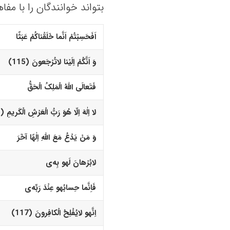
بتواند خوانندگان را با مفا
اَفَحَسِبْتُمْ اَنَّما خَلَقْناکُمْ عَبَثًا
وَ اَنَّکُمْ اِلَیْنا لاتُرْجَعونَ (115)‏
فَتَعالَى اللّهُ الْمَلِکُ الْحَقُّ
لا اِلٰهَ اِلّا هُوَ رَبُّ الْعَرْشِ الْکَریمِ (116)‏
وَ مَنْ یَدْعُ مَعَ اللّهِ اِلٰهًا آخَرَ
لابُرْهانَ لَه
و
بِه‌
ى
فَاِنَّما حِسابُه
و
عِنْدَ رَبِّه‌
ى
اِنَّه
و
لایُفْلِحُ الْکافِرونَ (117)‏