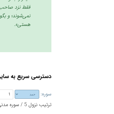
فقط نزد صاحب ا
نمی‌شوند؛ و بگو:
هستی». ‏
دسترسی سریع به سایر 
سوره:
ترتیب نزول 5 / سوره مدنی / تعداد آیات 7