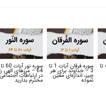
سوره فرقان آیات 4 تا
سوره فرقان آیات 1 تا
سوره نور آیات 60 تا
3 – خداوند برای هر
64 – مرزهای الهی را
چیز، اندازه‌ای معیّن
در ارتباطات اجتماعی
نموده
محترم بدارید