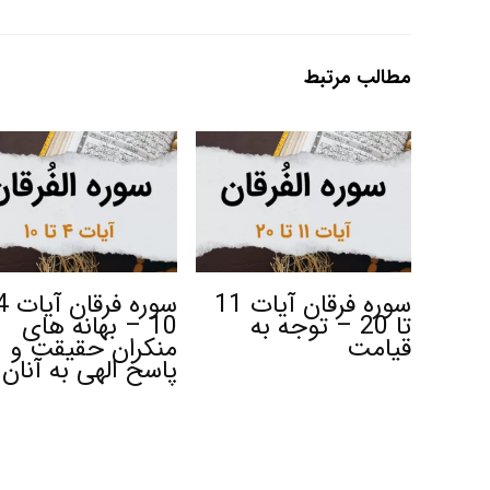
مطالب مرتبط
سوره فرقان آیات 11
تا 20 – توجه به
10 – بهانه های
قیامت
منکران حقیقت و
پاسخ الهی به آنان