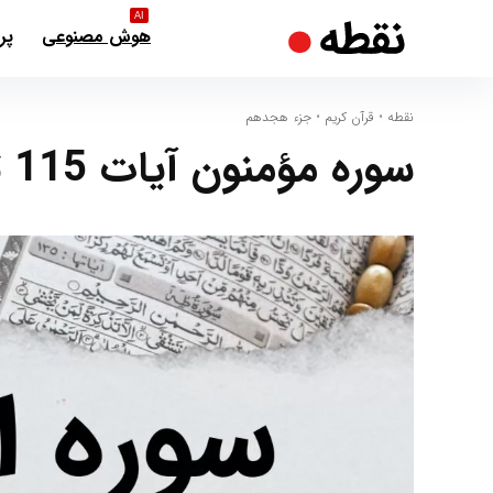
AI
هوش مصنوعی
پر
نقطه
•
قرآن کریم
•
جزء هجدهم
سوره مؤمنون آیات 115 تا 118 – هدف از آفرینش