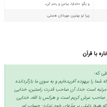
و بگو: «خدایا، بیامرز و رحم کن،
زیرا تو بهترین مهربانان هستی.
اره با قرآن
ی که:
ه شما را بیهوده آفریده‌ایم و به سوی ما بازگردانده
د مرتبه است خدا، آن صاحب قدرت راستین، خدایی
 صاحب عرش کریم است ‏و هرکس با اللّه، خدایی
-که هیچ دلیلی بر مدّعای خود ندارد- ‌حساب او،