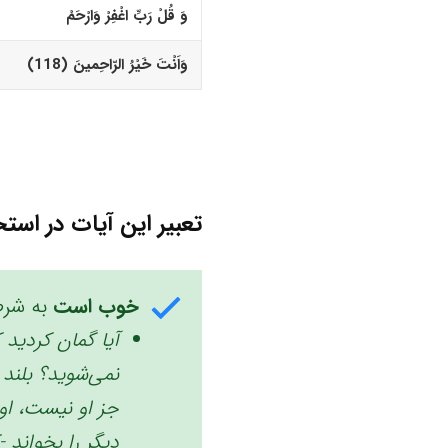
وَ قُلْ رَبِّ اغْفِرْ وَارْحَمْ
وَاَنْتَ خَیْرُ الرّاحِمینَ (118)‏
تعبیر این آیات در استخ
خوب است
به شرط
آیا گمان کردید ک
نمی‌شوید؟‏ بلن
جز او نیست، او
دیگر را بخواند ‌