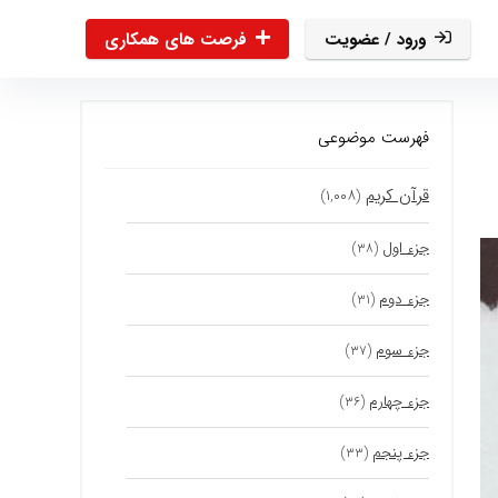
ورود / عضویت
فرصت های همکاری
فهرست موضوعی
قرآن کریم
(۱,۰۰۸)
جزء اول
(۳۸)
جزء دوم
(۳۱)
جزء سوم
(۳۷)
جزء چهارم
(۳۶)
جزء پنجم
(۳۳)