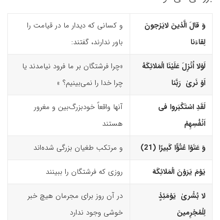
وَ قالَ الَّذینَ لایَرْجونَ
و کسانی که دیدار ما در قیامت را
لِقاءَنا
باور ندارند، گفتند:
لَوْلا اُنْزِلَ عَلَیْنَا الْمَلائِکَهُ
«چرا فرشتگان بر ما فرود نیامدند یا
اَوْ نَریٰ رَبَّنا
چرا خدا را نمی‌بینیم؟ »
لَقَدِ اسْتَکْبَروا فى
آنها واقعاً خودبزرگ‌بین و مغرور
اَنْفُسِهِمْ
هستند
وَ عَتَوْا عُتُوًّا کَبیرًا (21)‏
و مرتکب طغیان بزرگی شده‌اند
یَوْمَ یَرَوْنَ الْمَلائِکَهَ
روزی که فرشتگان را ببینند
لا بُشْریٰ یَوْمَئِذٍ
در آن روز برای مجرمان هیچ خبر
لِلْمُجْرِمینَ
خوشی وجود ندارد