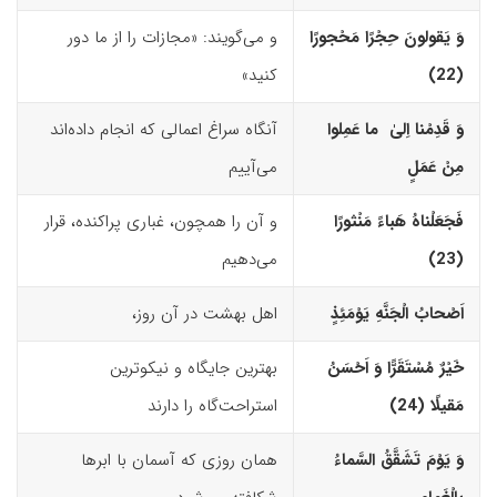
وَ یَقولونَ حِجْرًا مَحْجورًا
و می‌گویند: «مجازات را از ما دور
(22)‏
کنید»
وَ قَدِمْنا اِلیٰ ما عَمِلوا
آنگاه سراغ اعمالی که انجام داده‌اند
مِنْ عَمَلٍ
می‌آییم
فَجَعَلْناهُ هَباءً مَنْثورًا
و آن را همچون، غباری پراکنده، قرار
(23)‏
می‌دهیم
اَصْحابُ الْجَنَّهِ یَوْمَئِذٍ
اهل بهشت در آن روز،
خَیْرٌ مُسْتَقَرًّا وَ اَحْسَنُ
بهترین جایگاه و نیکوترین
مَقیلًا (24)‏
استراحت‌گاه را دارند
وَ یَوْمَ تَشَقَّقُ السَّماءُ
همان روزی که آسمان با ابرها