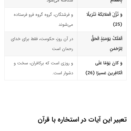
بِالْغَمامِ
شکافته می‌شود
وَ نُزِّلَ الْمَلائِکَهُ تَنْزیلًا
و فرشتگان، گروه گروه فرو فرستاده
(25)‏
می‌شوند
اَلْمُلْکُ یَوْمَئِذٍ الْحَقُّ
در آن روز، حکومت، فقط برای خدای
لِلرَّحْمٰنِ
رحمان است
وَ کانَ یَوْمًا عَلَى
و روزی است که برکافران، سخت و
الْکافِرینَ عَسیرًا (26)‏
دشوار است.
تعبیر این آیات در استخاره با قرآن