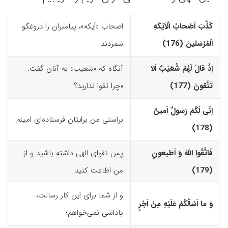
کَذَّبَ اَصْحابُ الْاَیْکَهِ
اصحاب «اَیکه»، پیامبران را دروغگو
الْمُرْسَلینَ (176)‏
شمردند
اِذْ قالَ لَهُمْ شُعَیْبٌ اَلا
آنگاه که «شعیب» به آنان گفت:
تَتَّقونَ (177)‏
«چرا تقوا ندارید؟
اِنّى لَکُمْ رَسولٌ اَمینٌ
براستی من برایتان فرستاده‌ای امینم
(178)‏
فَاتَّقُوا اللّهَ وَ اَطیعونِ
پس تقوای الهی داشته باشید و از
(179)‏
من اطاعت کنید
و از شما برای این کار رسالت،
وَ ما اَسْاَلُکُمْ عَلَیْهِ مِنْ اَجْرٍ
پاداشی نمی‌خواهم؛