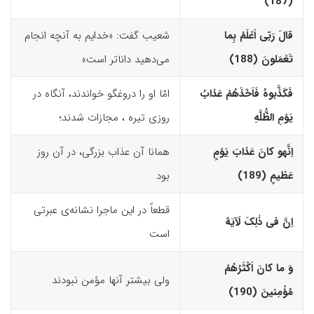
(187)‏
قالَ رَبّى اَعْلَمُ بِما
شعیب گفت: «خدایم به آنچه انجام
تَعْمَلونَ (188)‏
می‌دهید داناتر است»
فَکَذَّبوهُ فَاَخَذَهُمْ عَذابُ
امّا او را دروغگو خواندند، آنگاه در
یَوْمِ الظُّلَّهِ
روزی تیره ، مجازات شدند؛
اِنَّه
و
کانَ عَذابَ یَوْمٍ
همانا آن عذاب بزرگی، در آن روز
عَظیمٍ (189)‏
بود
قطعاً در این ماجرا نشانه‌ی عبرتی
اِنَّ فى ذٰلِکَ لَآیَهً
است
وَ ما کانَ اَکْثَرُهُمْ
ولی بیشتر آنها مؤمن نبودند
مُؤْمِنینَ (190)‏