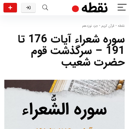
نقطه
•
قرآن کریم
•
جزء نوزدهم
سوره شعراء آیات 176 تا
191 – سرگذشت قوم
حضرت شعیب