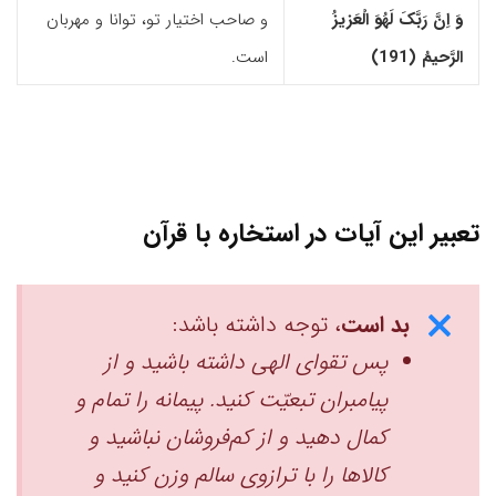
وَ اِنَّ رَبَّکَ لَهُوَ الْعَزیزُ
و صاحب اختیار تو، توانا و مهربان
الرَّحیمُ (191)‏
است.
تعبیر این آیات در استخاره با قرآن
بد است
، توجه داشته باشد:
پس تقوای الهی داشته باشید و از
پیامبران تبعیّت کنید. پیمانه را تمام و
کمال دهید و از کم‌فروشان نباشید ‏و
کالاها را با ترازوی سالم وزن کنید ‏و