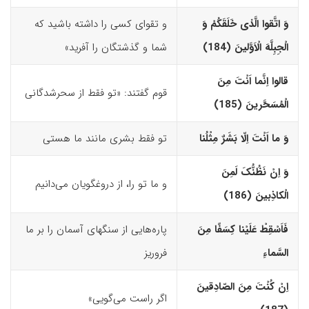
وَ اتَّقوا الَّذى خَلَقَکُمْ وَ
و تقوای کسی را داشته باشید که
الْجِبِلَّهَ الْاَوَّلینَ (184)‏
شما و گذشتگان را آفرید»
قالوا اِنَّما اَنْتَ مِنَ
قوم گفتند: «تو فقط از سحرشدگانی
الْمُسَحَّرینَ (185)‏
وَ ما اَنْتَ اِلّا بَشَرٌ مِثْلُنا
تو فقط بشری مانند ما هستی
وَ اِنْ نَظُنُّکَ لَمِنَ
و ما تو را، از دروغگویان می‌دانیم
الْکاذِبینَ (186)‏
فَاَسْقِطْ عَلَیْنا کِسَفًا مِنَ
پاره‌هایی از سنگهای آسمان را بر ما
السَّماءِ
فروریز
اِنْ کُنْتَ مِنَ الصّادِقینَ
اگر راست می‌گویی»