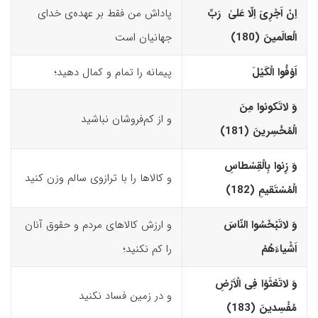
اِنْ اَجْرِیَ اِلّا عَلیٰ رَبِّ
پاداش من فقط بر عهده‌ی خدای
الْعالَمینَ (180)‏
جهانیان است
اَوْفُوا الْکَیْلَ
پیمانه را تمام و کمال دهید؛
وَ لاتَکونوا مِنَ
و از کم‌فروشان نباشید
الْمُخْسِرینَ (181)‏
وَ زِنوا بِالْقِسْطاسِ
و کالاها را با ترازوی سالم وزن کنید
الْمُسْتَقیمِ (182)‏
وَ لاتَبْخَسُوا النّاسَ
و ارزش کالاهای مردم و حقوق آنان
اَشْیاءَهُمْ
را کم نکنید؛
وَ لاتَعْثَوْا فِى الْاَرْضِ
و در زمین فساد نکنید
مُفْسِدینَ (183)‏