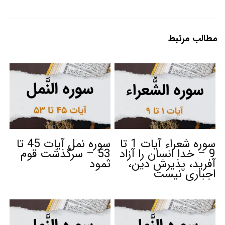
مطالب مرتبط
سوره شعراء آیات 1 تا
سوره نمل آیات 45 تا
9 – خدا انسان را آزاد
53 – سرگذشت قوم
آفرید، پذیرش دین،
ثمود
اجباری نیست