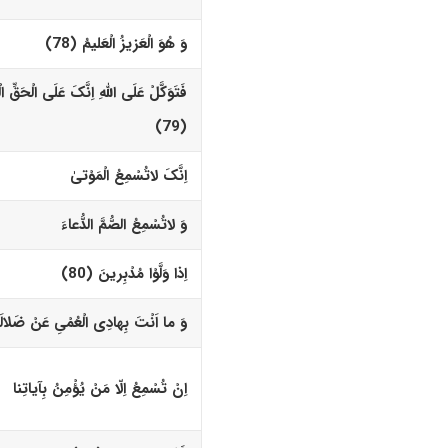
وَ هُوَ الْعَزیزُ الْعَلیمُ (78)‏
فَتَوَکَّلْ عَلَى اللّهِ اِنَّکَ عَلَى الْحَقِّ ا
(79)‏
اِنَّکَ لاتُسْمِعُ الْمَوْتیٰ
وَ لاتُسْمِعُ الصُّمَّ الدُّعاءَ
اِذا وَلَّوْا مُدْبِرینَ (80)‏
وَ ما اَنْتَ بِهادِى الْعُمْیِ عَنْ ضَلالَتِ
اِنْ تُسْمِعُ اِلّا مَنْ یُؤْمِنُ بِآیاتِنا