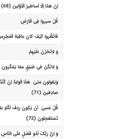
اِنْ هٰذا اِلّا اَساطیرُ الْاَوَّلینَ (68)‏
قُلْ سیروا فِى الْاَرْضِ
فَانْظُروا کَیْفَ کانَ عاقِبَهُ الْمُجْرِمینَ
وَ لاتَحْزَنْ عَلَیْهِمْ
وَ لاتَکُنْ فى ضَیْقٍ مِمّا یَمْکُرونَ (70)
وَیَقولونَ مَتیٰ هٰذَا الْوَعْدُ اِنْ کُنْتُ
صادِقینَ (71)‏
قُلْ عَسیٰ اَنْ یَکونَ رَدِفَ لَکُمْ بَ
تَسْتَعْجِلونَ (72)‏
وَ اِنَّ رَبَّکَ لَذو فَضْلٍ عَلَى النّاسِ