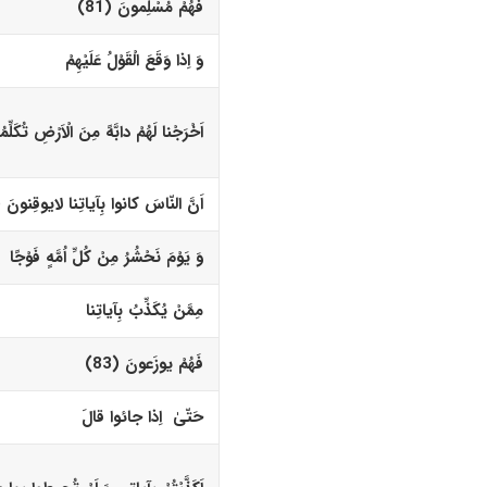
فَهُمْ مُسْلِمونَ (81)‏
وَ اِذا وَقَعَ الْقَوْلُ عَلَیْهِمْ
اَخْرَجْنا لَهُمْ دابَّهً مِنَ الْاَرْضِ تُکَلِّمُ
اَنَّ النّاسَ کانوا بِآیاتِنا لایوقِنونَ (82)
وَ یَوْمَ نَحْشُرُ مِنْ کُلِّ اُمَّهٍ فَوْجًا
مِمَّنْ یُکَذِّبُ بِآیاتِنا
فَهُمْ یوزَعونَ (83)‏
حَتّیٰ اِذا جائوا قالَ