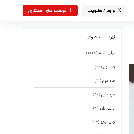
ورود / عضویت
فرصت های همکاری
فهرست موضوعی
قرآن کریم
(۱,۰۰۸)
جزء اول
(۳۸)
جزء دوم
(۳۱)
جزء سوم
(۳۷)
جزء چهارم
(۳۶)
جزء پنجم
(۳۳)