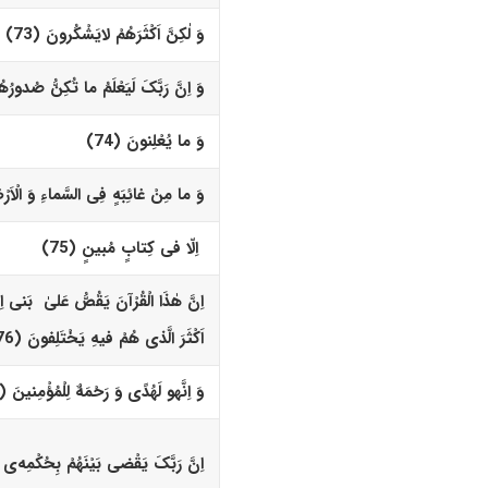
وَ لٰکِنَّ اَکْثَرَهُمْ لایَشْکُرونَ (73)‏
وَ اِنَّ رَبَّکَ لَیَعْلَمُ ما تُکِنُّ صُدورُهُ
وَ ما یُعْلِنونَ (74)‏
وَ ما مِنْ غائِبَهٍ فِى السَّماءِ وَ الْاَر
اِلّا فى کِتابٍ مُبینٍ (75)‏
اِنَّ هٰذَا الْقُرْآنَ یَقُصُّ عَلیٰ بَنى ا
اَکْثَرَ الَّذى هُمْ فیهِ یَخْتَلِفونَ (76)‏
وَ اِنَّه
و
لَهُدًى وَ رَحْمَهٌ لِلْمُؤْمِنینَ (77)‏
اِنَّ رَبَّکَ یَقْضى بَیْنَهُمْ بِحُکْمِه‌
ى