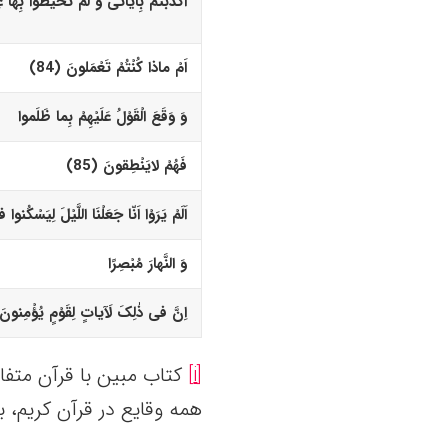
اَکَذَّبْتُمْ بِآیاتى وَ لَمْ تُحیطوا بِها عِل
اَمْ ماذا کُنْتُمْ تَعْمَلونَ (84)‏
وَ وَقَعَ الْقَوْلُ عَلَیْهِمْ بِما ظَلَموا
فَهُمْ لایَنْطِقونَ (85)‏
اَلَمْ یَرَوْا اَنّا جَعَلْنَا اللَّیْلَ لِیَسْکُنوا 
وَ النَّهارَ مُبْصِرًا
اِنَّ فى ذٰلِکَ لَآیاتٍ لِقَوْمٍ یُؤْمِنونَ (6
[i]
کتاب مبین با قرآن متفا
همه وقایع در قرآن کریم، 