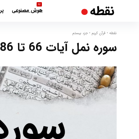
AI
هوش مصنوعی
پر
نقطه
•
قرآن کریم
•
جزء بیستم
سوره نمل آیات 66 تا 86 – توحید و قیامت