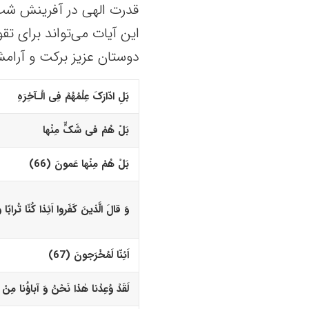
قدرت الهی در آفرینش شب و
این آیات می‌تواند برای تق
دوستان عزیز برکت و آرام
بَلِ ادّارَکَ عِلْمُهُمْ فِى الْـآخِرَهِ
بَلْ هُمْ فى شَکٍّ مِنْها
بَلْ هُمْ مِنْها عَمونَ (66)‏
وَ قالَ الَّذینَ کَفَروا اَئِذا کُنّا تُرابًا و
اَئِنّا لَمُخْرَجونَ (67)‏
لَقَدْ وُعِدْنا هٰذا نَحْنُ وَ آباؤُنا مِنْ ق