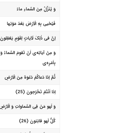
وَ یُنَزِّلُ مِنَ السَّماءِ ماءً
فَیُحْیى بِهِ الْاَرْضَ بَعْدَ مَوْتِها
اِنَّ فى ذٰلِکَ لَآیاتٍ لِقَوْمٍ یَعْقِلونَ (24
وَ مِنْ آیاتِه‌
ى
اَنْ تَقومَ السَّماءُ وَ 
بِاَمْرِه‌
ى
ثُمَّ اِذا دَعاکُمْ دَعْوَهً مِنَ الْاَرْضِ
اِذا اَنْتُمْ تَخْرُجونَ (25)‏
وَ لَه
و
مَنْ فِى السَّماواتِ وَ الْاَرْضِ
کُلٌّ لَه
و
قانِتونَ (26)‏