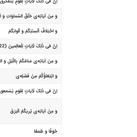
اِنَّ فى ذٰلِکَ لَآیاتٍ لِقَوْمٍ یَتَفَکَّرونَ (
وَ مِنْ آیاتِه‌
ى
خَلْقُ السَّماواتِ وَ ال
وَ اخْتِلافُ اَلْسِنَتِکُمْ وَ اَلْوانِکُمْ
اِنَّ فى ذٰلِکَ لَآیاتٍ لِلْعالِمینَ (22)‏
وَ مِنْ آیاتِه‌
ى
مَنامُکُمْ بِاللَّیْلِ وَ النَ
وَ ابْتِغاؤُکُمْ مِنْ فَضْلِه‌
ى
اِنَّ فى ذٰلِکَ لَآیاتٍ لِقَوْمٍ یَسْمَعونَ (
وَ مِنْ آیاتِه‌
ى
یُریکُمُ الْبَرْقَ
خَوْفًا وَ طَمَعًا