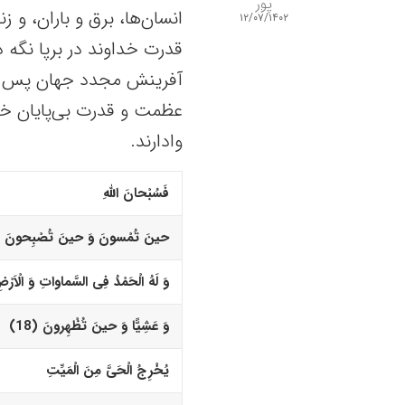
پور
انسان‌ها، برق و باران، و
۱۲/۰۷/۱۴۰۲
قدرت خداوند در برپا نگه د
آفرینش مجدد جهان پس از 
عظمت و قدرت بی‌پایان خداو
وادارند.
فَسُبْحانَ اللّهِ
حینَ تُمْسونَ وَ حینَ تُصْبِحونَ (17)
وَ لَهُ الْحَمْدُ فِى السَّماواتِ وَ الْاَرْ
وَ عَشِیًّا وَ حینَ تُظْهِرونَ (18)‏
یُخْرِجُ الْحَیَّ مِنَ الْمَیِّتِ