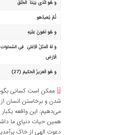
وَ هُوَ الَّذى یَبْدَأُ الْخَلْقَ
ثُمَّ یُعیدُه
و
وَ هُوَ اَهْوَنُ عَلَیْهِ
وَ لَهُ الْمَثَلُ الْاَعْلیٰ فِى السَّماواتِ 
الْاَرْضِ
وَ هُوَ الْعَزیزُ الْحَکیمُ (27)‏
[i]
ممکن است کسانی بگویند
شدن و برخاستن انسان از 
می‌دهیم: این واقعه یکبار 
همین حیات دنیایِ ما داشته
دعوت الهی از خاک برآمدیم