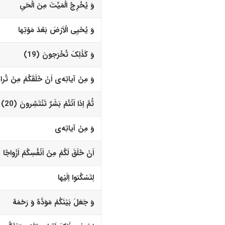
وَ یُخْرِجُ الْمَیِّتَ مِنَ الْحَیِ
وَ یُحْیِى الْاَرْضَ بَعْدَ مَوْتِها
وَ کَذٰلِکَ تُخْرَجونَ (19)‏
وَ مِنْ آیاتِه‌
ى
اَنْ خَلَقَکُمْ مِنْ تُرا
ثُمَّ اِذا اَنْتُمْ بَشَرٌ تَنْتَشِرونَ (20)‏
وَ مِنْ آیاتِه‌
ى
اَنْ خَلَقَ لَکُمْ مِنْ اَنْفُسِکُمْ اَزْواجًا
لِتَسْکُنوا اِلَیْها
وَ جَعَلَ بَیْنَکُمْ مَوَدَّهً وَ رَحْمَهً