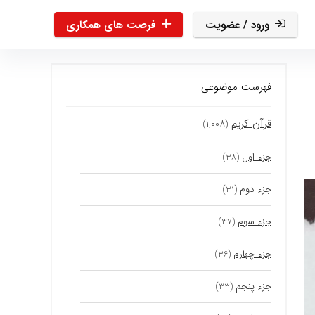
ورود / عضویت
فرصت های همکاری
فهرست موضوعی
قرآن کریم
(۱,۰۰۸)
جزء اول
(۳۸)
جزء دوم
(۳۱)
جزء سوم
(۳۷)
جزء چهارم
(۳۶)
جزء پنجم
(۳۳)