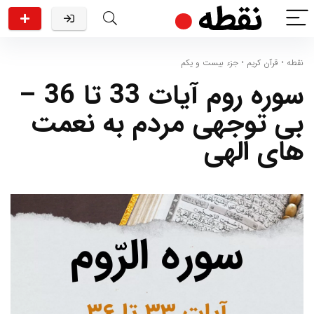
نقطه
•
قرآن کریم
•
جزء بیست و یکم
سوره روم آیات 33 تا 36 –
بی توجهی مردم به نعمت
های الهی