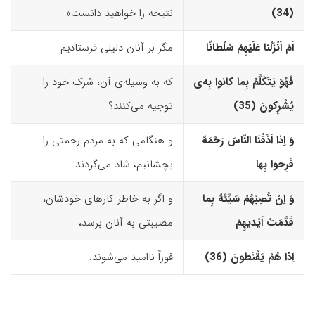
(34)‏
نتیجه را خواهید دانست»
اَمْ اَنْزَلْنا عَلَیْهِمْ سُلْطانًا
مگر بر آنان دلیلی فرستادیم
فَهُوَ یَتَکَلَّمُ بِما کانوا بِه‌
ى
که به وسیله‌ی آن، شرک خود را
یُشْرِکونَ (35)‏
توجیه می‌کنند؟
وَ اِذا اَذَقْنَا النّاسَ رَحْمَهً
و هنگامی که به مردم رحمتی را
فَرِحوا بِها
بچشانیم، شاد می‌گردند
وَ اِنْ تُصِبْهُمْ سَیِّئَهٌ بِما
و اگر به خاطر کارهای خودشان،
قَدَّمَتْ اَیْدیهِمْ
مصیبتی به آنان برسد،
اِذا هُمْ یَقْنَطونَ (36)‏
فوراً ناامید می‌شوند.