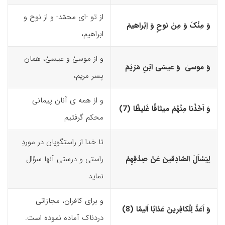
از تو -ای محمّد- و از نوح و
وَ مِنْکَ وَ مِنْ نوحٍ وَ اِبْراهیمَ
ابراهیم،
و از موسیٰ و عیسیٰ، همان
وَ موسیٰ وَ عیسَى ابْنِ مَرْیَمَ
پسر مریم،
و از همه­ ی آنان پیمانی
وَ اَخَذْنا مِنْهُمْ میثاقًا غَلیظًا (7)‏
محکم گرفتیم
تا خدا از راستگویان در موردِ
لِیَسْاَلَ الصّادِقینَ عَنْ صِدْقِهِمْ
راستی و درستی آنها سؤال
نماید
و برای کافران، مجازاتی
وَ اَعَدَّ لِلْکافِرینَ عَذابًا اَلیمًا (8)‏
دردناک آماده نموده است.