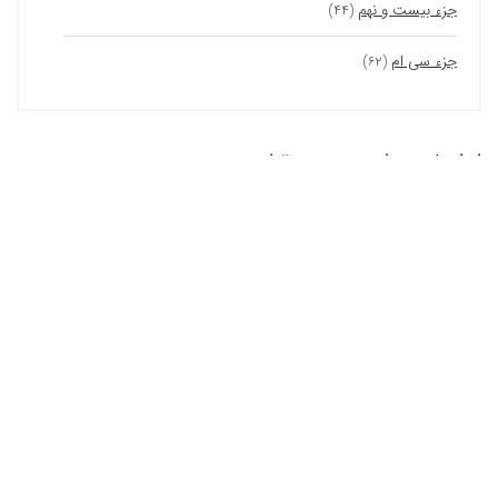
جزء بیست و نهم
(۴۴)
جزء سی ام
(۶۲)
ابزارهای هوش مصنوعی نقطه
آچار فرانسه آیفونت! ابزار هوش مصنوعی متخصص
آیفون
ابزارهای آنلاین
رژیم مدیترانه ای با هوش مصنوعی
ابزارهای آنلاین
معرفی چت جی پی تی فارسی – ChatGPT Farsi؛
همراه با مثال های کاربردی
هوش مصنوعی