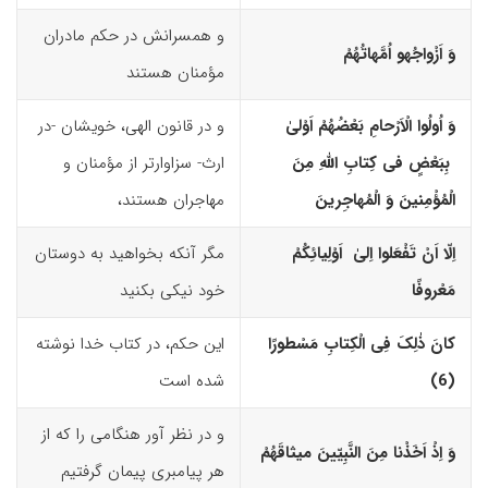
و همسرانش در حکم مادران
وَ اَزْواجُه
و
اُمَّهاتُهُمْ
مؤمنان هستند
وَ اُولُوا الْاَرْحامِ بَعْضُهُمْ اَوْلیٰ
و در قانون الهی، خویشان -در
بِبَعْضٍ فى کِتابِ اللّهِ مِنَ
ارث- سزاوارتر از مؤمنان و
الْمُؤْمِنینَ وَ الْمُهاجِرینَ
مهاجران هستند،
اِلّا اَنْ تَفْعَلوا اِلیٰ اَوْلِیائِکُمْ
مگر آنکه بخواهید به دوستان
مَعْروفًا
خود نیکی بکنید
کانَ ذٰلِکَ فِى الْکِتابِ مَسْطورًا
این حکم، در کتاب خدا نوشته
(6)‏
شده است
و در نظر آور هنگامی‌ را که از
وَ اِذْ اَخَذْنا مِنَ النَّبِیّینَ میثاقَهُمْ
هر پیامبری پیمان گرفتیم