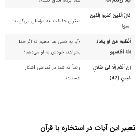
مِمّا رَزَقَکُمُ اللّه
شما کرده، انفاق کنید»،
قالَ الَّذینَ کَفَروا لِلَّذینَ
منکرانِ حقیقت به مؤمنان می‌گویند:
آمَنوا
اَنُطْعِمُ مَنْ لَوْ یَشاءُ
«آیا به کسی غذا دهیم که اگر خدا
اللّهُ اَطْعَمَه
و
بخواهد، خودش به او می‌دهد؟
اِنْ اَنْتُمْ اِلّا فى ضَلالٍ
واقعاً که شما در گمراهی آشکار
مُبینٍ (47)‏
هستید».
تعبیر این آیات در استخاره با قرآن