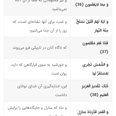
و نیز مخلوقاتی که شما از آن آگاه
وَ مِمّا لایَعْلَمونَ (36)‏
نمی‌باشید
وَ آیَهٌ لَهُمُ الْلَیْلُ نَسْلَخُ
و شب، برای آنها نشانه‌ای است، که
مِنْهُ النَّهارَ
روز را از آن جدا می‌کنیم؛
فَاِذا هُمْ مُظْلِمونَ
که ناگاه آنان در تاریکی فرو می‌روند
(37)‏
وَ الشَّمْسُ تَجْرى
و خورشید به سوی قرارگاهی که دارد،
لِمُسْتَقَرٍّ لَها
روان است
ذٰلِکَ تَقْدیرُ الْعَزیزِ
این، اندازه‌گیری آن خدای توانای
الْعَلیمِ (38)‏
داناست
و ماه که منازل و جایگاه‌هایی را برایش
وَ الْقَمَرَ قَدَّرْناهُ مَنازِلَ