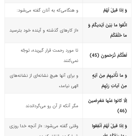
وَ اِذا قیلَ لَهُمُ
و هنگامی‌که به آنان گفته می‌شود:
اتَّقوا ما بَیْنَ اَیْدیکُمْ وَ
«از کارهای گذشته و آینده خود بترسید
ما خَلْفَکُمْ
تا مورد رحمت قرار گیرید»، توجّه
لَعَلَّکُمْ تُرْحَمونَ (45)‏
نمی‌کنند
وَ ما تَأْتیهِمْ مِنْ آیَهٍ
و برای آنها هیچ نشانه‌ای از نشانه‌های
مِنْ آیاتِ رَبِّهِمْ
الهی نیامد،
اِلّا کانوا عَنْها مُعْرِضینَ
مگر آنکه از آن رو می‌گرداندند
(46)‏
وَ اِذا قیلَ لَهُمْ اَنْفِقوا
وقتی گفته می‌شود: «از آنچه خدا روزی