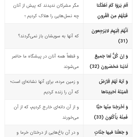
اَلَمْ یَرَوْا کَمْ اَهْلَکْنا
مگر مشرکان ندیدند که پیش از آنان
قَبْلَهُمْ مِنَ الْقُرونِ
چه نسل‌هایی را هلاک کردیم ؛
اَنَّهُمْ اِلَیْهِمْ لایَرْجِعونَ
که آنها به سویشان باز نمی‌گردند؟
(31)‏
وَ اِنْ کُلٌّ لَمّا جَمیعٌ
و قطعاً همه آنان در پیشگاه ما حاضر
لَدَیْنا مُحْضَرونَ (32)‏
می‌شوند
وَ آیَهٌ لَهُمُ الْاَرْضُ
و زمین مرده، برای آنها نشانه‌ای است؛
الْمَیْتَهُ اَحْیَیْناها
که آن را زنده کردیم
وَ اَخْرَجْنا مِنْها حَبًّا
و از آن دانه‌ای خارج کردیم، که از آن
فَمِنْهُ یَأْکُلونَ (33)‏
می‌خورند
وَ جَعَلْنا فیها جَنّاتٍ
و در آن باغ‌هایی از درختان خرما و