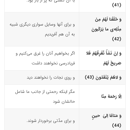
با آن کشتی که پر از بار بود.
(41)‏
وَ خَلَقْنا لَهُمْ مِنْ
و برای آنها وسایل سواری دیگری شبیه
مِثْلِه‌
ى
ما یَرْکَبونَ
به آن هم آفریدیم
(42)‏
وَ اِنْ نَشَأْ نُغْرِقْهُمْ فَلا
اگر بخواهیم آنان را غرق می‌کنیم و
صَریخَ لَهُمْ
فریادرسی نخواهند داشت
وَ لاهُمْ یُنْقَذونَ (43)‏
و روی نجات را نخواهند دید
مگر اینکه رحمتی از جانب ما شامل
اِلّا رَحْمَهً مِنّا
حالشان شود
وَ مَتاعًا اِلیٰ حینٍ
و برای مدّتی برخوردار شوند.
(44)‏