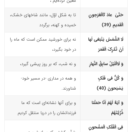
معیّن کرده‌ایم ،
حَتّیٰ عادَ کَالْعُرْجونِ
تا به شکل اوّل، مانند شاخه­ای خشک،
الْقَدیمِ (39)‏
خمیده و کهنه، برگردد
لَا الشَّمْسُ یَنْبَغى لَها
نه برای خورشید ممکن است که ماه را
اَنْ تُدْرِکَ الْقَمَرَ
در خود بگیرد،
وَ لَاالْلَیْلُ سابِقُ النَّهارِ
و نه شب، که بر روز پیشی گیرد،
وَ کُلٌّ فى فَلَکٍ
و همه در مداری -در مسیر خود-
یَسْبَحونَ (40)‏
شناورند.
وَ آیَهٌ لَهُمْ اَنّا حَمَلْنا
و برای آنها نشانه‌ای است که ما
ذُرِّیَّتَهُمْ
فرزندانشان را در دریا منتقل کردیم
فِى الْفُلْکِ الْمَشْحونِ