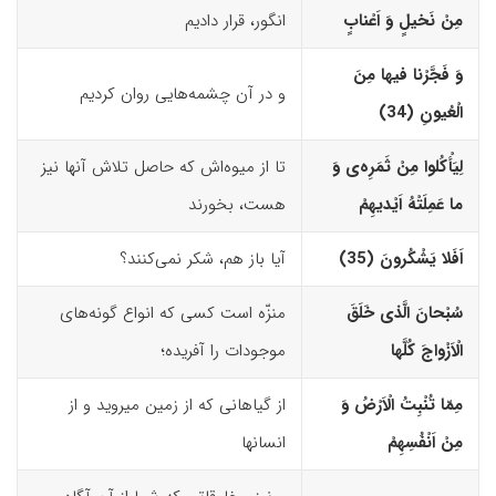
مِنْ نَخیلٍ وَ اَعْنابٍ
انگور، قرار دادیم
وَ فَجَّرْنا فیها مِنَ
و در آن چشمه‌هایی روان کردیم
الْعُیونِ (34)‏
لِیَأْکُلوا مِنْ ثَمَرِه‌
ى
وَ
تا از میوه‌اش که حاصل تلاش آنها نیز
ما عَمِلَتْهُ اَیْدیهِمْ
هست، بخورند
اَفَلا یَشْکُرونَ (35)‏
آیا باز هم، شکر نمی‌کنند؟
سُبْحانَ الَّذى خَلَقَ
منزّه است کسی که انواع گونه‌های
الْاَزْواجَ کُلَّها
موجودات را آفریده؛
مِمّا تُنْبِتُ الْاَرْضُ وَ
از گیاهانی که از زمین می­روید و از
مِنْ اَنْفُسِهِمْ
انسانها