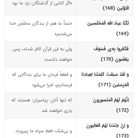
«اگر کتابی از گذشتگان نزد ما بود
الْاَوَّلینَ (168)‏
لَکُنّا عِبادَ اللّهِ الْمُخْلَصینَ
حتماً ما هم، از بندگان مخلَص خدا
(169)‏
می‌شدیم»
فَکَفَروا بِه‌
ى
فَسَوْفَ
ولی به این قرآن کافر شدند، پس
یَعْلَمونَ (170)‏
خواهند دانست
وَ لَقَدْ سَبَقَتْ کَلِمَتُنا لِعِبادِنَا
و قطعاً فرمان ما برای بندگانی که
الْمُرْسَلینَ (171)‏
فرستادیم، اجرا می‌شود
اِنَّهُمْ لَهُمُ الْمَنْصورونَ
که تنها آنان -پیامبران- هستند که
(172)‏
یاری خواهند شد
وَ اِنَّ جُنْدَنا لَهُمُ الْغالِبونَ
و بی‌شک، فقط سپاه ما پیروزند.
(173)‏