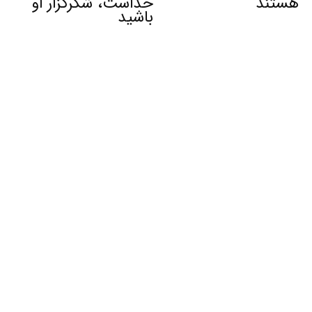
هستند
خداست، شکرگزار او
باشید