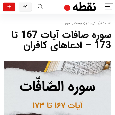
نقطه
•
قرآن کریم
•
جزء بیست و سوم
سوره صافات آیات 167 تا
173 – ادعاهای کافران