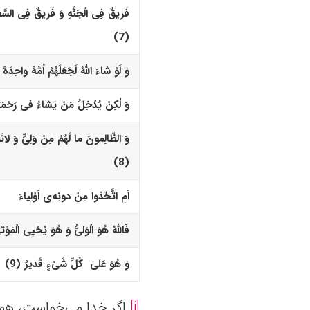
فَریقٌ فِى الْجَنَّهِ وَ فَریقٌ فِى السَّع
(7)‏
وَ لَوْ شاءَ اللّهُ لَجَعَلَهُمْ اُمَّهً واحِدَهً
وَ لٰکِنْ یُدْخِلُ مَنْ یَشاءُ فى رَحْمَتِ
وَ الظّالِمونَ ما لَهُمْ مِنْ وَلِىٍّ وَ لان
(8)‏
اَمِ اتَّخَذوا مِنْ دونِه‌
ى
اَوْلِیاءَ
فَاللّهُ هُوَ الْوَلیُّ وَ هُوَ یُحْیِى الْمَوْت
وَ هُوَ عَلیٰ کُلِّ شَىْءٍ قَدیرٌ (9)‏
[i]
اگر خدا می‌خواست، همه