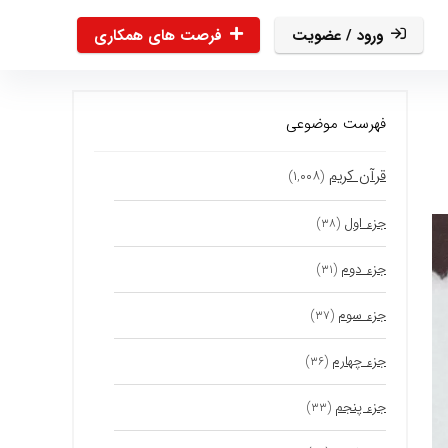
ورود / عضویت
فرصت های همکاری
فهرست موضوعی
قرآن کریم
(۱,۰۰۸)
جزء اول
(۳۸)
جزء دوم
(۳۱)
جزء سوم
(۳۷)
جزء چهارم
(۳۶)
جزء پنجم
(۳۳)