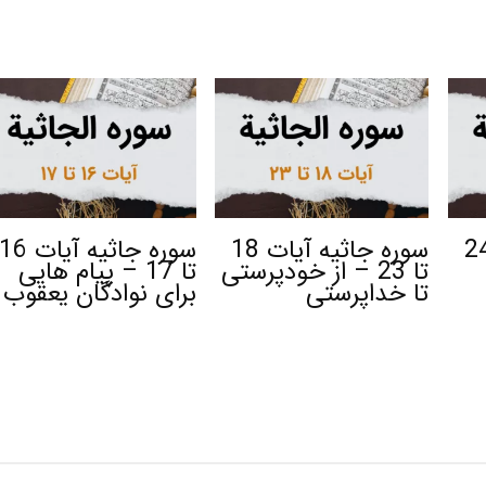
 جاثیه آیات 24
سوره جاثیه آیات 18
سوره جاثیه آیات 16
تا 23 – از خودپرستی
تا 17 – پیام هایی
تا خداپرستی
برای نوادگان یعقوب