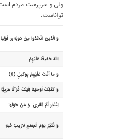
ولی و سرپرست مردم است و
تواناست.
وَ الَّذینَ اتَّخَذوا مِنْ دونِه‌
ى
اَوْلِیاء
اللّهُ حَفیظٌ عَلَیْهِمْ
وَ ما اَنْتَ عَلَیْهِمْ بِوَکیلٍ (6)‏
وَ کَذٰلِکَ اَوْحَیْنا اِلَیْکَ قُرْآنًا عَرَبِیًّا
لِتُنْذِرَ اُمَّ الْقُریٰ وَ مَنْ حَوْلَها
وَ تُنْذِرَ یَوْمَ الْجَمْعِ لارَیبَ فیهِ