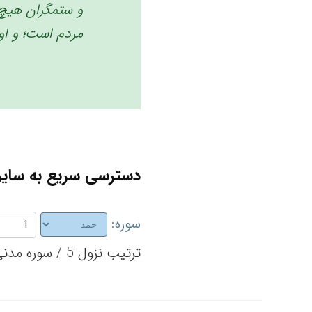
و ستمگران هیچ 
مردم است؛ و او م
دسترسی سریع به سایر 
سوره:
ترتیب نزول 5 / سوره مدنی / تعداد آیات 7