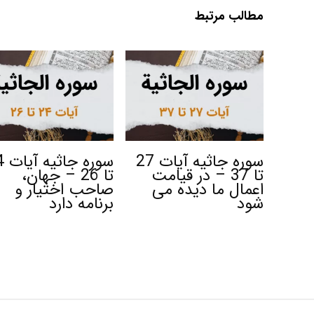
مطالب مرتبط
سوره جاثیه آیات 27
سوره
تا 37 – در قیامت
تا 26 – جهان،
اعمال ما دیده می
صاحب اختیار و
شود
برنامه دارد