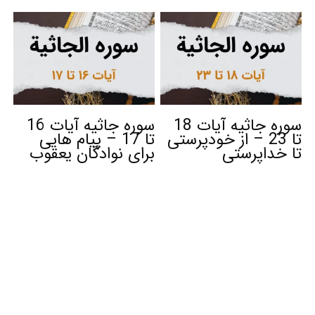
سوره جاثیه آیات 18
سوره جاثیه آیات 16
تا 23 – از خودپرستی
تا 17 – پیام هایی
تا خداپرستی
برای نوادگان یعقوب