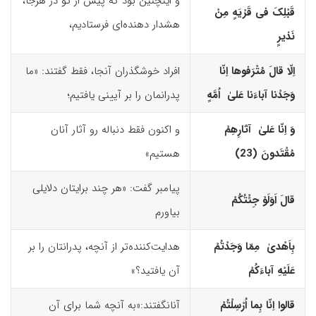
و اینچنین بود که پیش از تو در هرجا،
قَبْلِکَ فى قَرْیَهٍ مِنْ
هشدار دهنده‌ای فرستادیم،
نَذیرٍ
اِلّا قالَ مُتْرَفوها اِنّا
افراد خوشگذران آنجا، فقط گفتند: «ما
وَجَدْنا آباءَنا عَلیٰ اُمَّهٍ
پدرانمان را بر آیینی یافتیم؛
وَ اِنّا عَلیٰ آثارِهِمْ
و اکنون فقط دنباله رو آثار آنان
مُقْتَدونَ (23)‏
هستیم»
پیامبر گفت: «هر چند برایتان دلایلی
قالَ اَوَلَوْ جِئْتُکُمْ
بیاورم
بِاَهْدیٰ مِمّا وَجَدْتُمْ
هدایت‌کننده‌تر از آنچه، پدرانتان را بر
عَلَیْهِ آباءَکُمْ
آن یافتید؟»
قالوا اِنّا بِما اُرْسِلْتُمْ
آنان­گفتند:«به آنچه شما برای آن