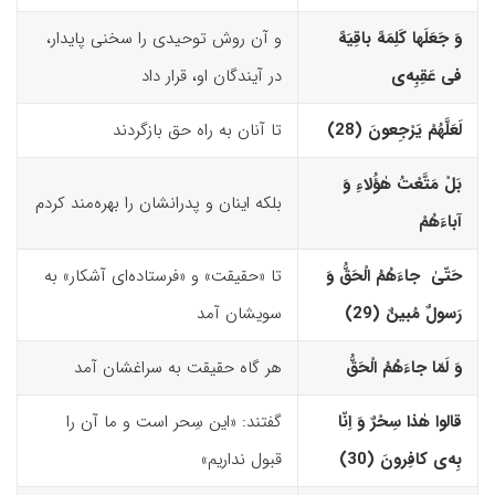
وَ جَعَلَها کَلِمَهً باقِیَهً
و آن روش توحیدی را سخنی پایدار،
فى عَقِبِه‌
ى
در آیندگان او، قرار داد
لَعَلَّهُمْ یَرْجِعونَ (28)‏
تا آنان به راه حق بازگردند
بَلْ مَتَّعْتُ هٰؤُلاءِ وَ
بلکه اینان و پدرانشان را بهره‌مند کردم
آباءَهُمْ
حَتّیٰ جاءَهُمُ الْحَقُّ وَ
تا «حقیقت» و «فرستاده‌ای آشکار» به
رَسولٌ مُبینٌ (29)‏
سویشان آمد‏
وَ لَمّا جاءَهُمُ الْحَقُّ
هر گاه حقیقت به سراغشان آمد
قالوا هٰذا سِحْرٌ وَ اِنّا
گفتند: «این سِحر است و ما آن را
بِه‌
ى
کافِرونَ (30)‏
قبول نداریم»‏