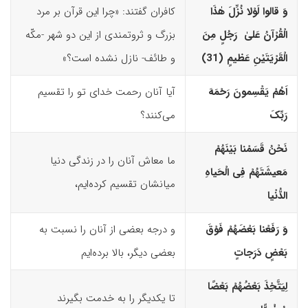
وَ قالوا لَوْلا نُزِّلَ هٰذَا
کافران گفتند: «چرا این قرآن بر مرد
الْقُرْآنُ عَلیٰ رَجُلٍ مِنَ
بزرگ و ثروتمندی از این دو شهر -مکّه
الْقَرْیَتَیْنِ عَظیمٍ (31)‏
و طائف- نازل نشده است؟»
اَهُمْ یَقْسِمونَ رَحْمَهَ
آیا آنان رحمت خدای تو را تقسیم
رَبِّکَ
می‌کنند؟
نَحْنُ قَسَمْنا بَیْنَهُمْ
ما معاش آنان را در زندگی دنیا
مَعیشَتَهُمْ فِى الْحَیاهِ
میانشان تقسیم کرده‌ایم،
الدُّنْیا
وَ رَفَعْنا بَعْضَهُمْ فَوْقَ
و درجه بعضی از آنان را نسبت به
بَعْضٍ دَرَجاتٍ
بعضی دیگر، بالا برده‌ایم
لِیَتَّخِذَ بَعْضُهُمْ بَعْضًا
تا یکدیگر را به خدمت بگیرند