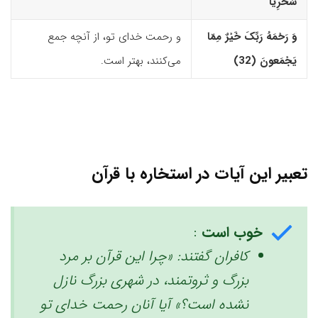
سُخْرِیًّا
وَ رَحْمَهُ رَبِّکَ خَیْرٌ مِمّا
و رحمت خدای تو، از آنچه جمع
یَجْمَعونَ (32)‏
می‌کنند، بهتر است.
تعبیر این آیات در استخاره با قرآن
خوب است
:
کافران گفتند: «چرا این قرآن بر مرد
بزرگ و ثروتمند، در شهری بزرگ نازل
نشده است؟» ‏آیا آنان رحمت خدای تو