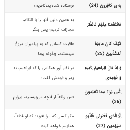
بِه‌
ى
کافِرونَ (24)‏
فرستاده شده‌اید،کافریم»
به همین دلیل آنها را با انتقام،
فَانْتَقَمْنا مِنْهُمْ فَانْظُرْ
مجازات کردیم؛ پس بنگر
کَیْفَ کانَ عاقِبَهُ
عاقبت کسانی که به پیامبران دروغ
الْمُکَذِّبینَ (25)‏
می­بستند، چگونه بود!
وَ اِذْ قالَ اِبْراهیمُ لِاَبیهِ
در نظر آور هنگامی‌ را که ابراهیم، به
وَ قَوْمِه‌
ى
پدر و قومش گفت:
اِنَّنى بَراءٌ مِمّا تَعْبُدونَ
«من واقعاً از آنچه می‌پرستید، بیزارم
(26)‏
اِلَّا الَّذى فَطَرَنى فَاِنَّه
و
مگر کسی که مرا آفرید؛ که او قطعاً،
سَیَهْدینِ (27)‏
هدایتم خواهد کرد»