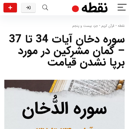
نقطه
•
قرآن کریم
•
جزء بیست و پنجم
سوره دخان آیات 34 تا 37
– گمان مشرکین در مورد
برپا نشدن قیامت