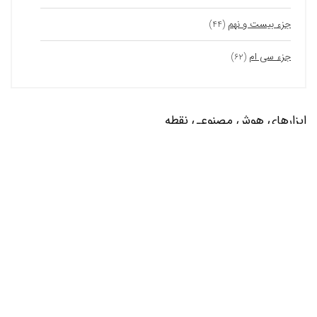
جزء بیست و نهم
(۴۴)
جزء سی ام
(۶۲)
ابزارهای هوش مصنوعی نقطه
رژیم کتوژنیک با هوش مصنوعی؛ لاغری سریع و بدون
گرسنگی با محبوب ترین رژیم غذایی دنیا
ابزارهای آنلاین
خلاصه نویسی متن با هوش مصنوعی ؛ ابزار تبدیل
متن به بولت
هوش مصنوعی
ابزار هوش مصنوعی متخصص کامپیوتر
ابزارهای آنلاین