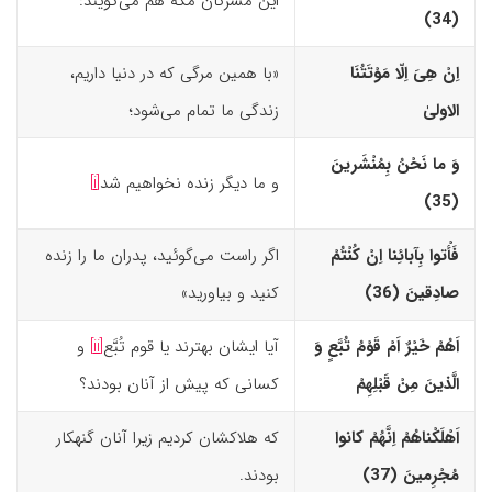
این مشرکان مکّه هم می‌گویند:
(34)‏
اِنْ هِیَ اِلّا مَوْتَتُنَا
«با همین مرگی که در دنیا داریم،
الاولیٰ
زندگی ما تمام می‌شود؛
وَ ما نَحْنُ بِمُنْشَرینَ
و ما دیگر زنده نخواهیم شد
[i]
(35)‏
فَأْتوا بِآبائِنا اِنْ کُنْتُمْ
اگر راست می‌گوئید، پدران ما را زنده
صادِقینَ (36)‏
کنید و بیاورید»
اَهُمْ خَیْرٌ اَمْ قَوْمُ تُبَّعٍ وَ
آیا ایشان بهترند یا قوم تُبَّع
[ii]
و
الَّذینَ مِنْ قَبْلِهِمْ
کسانی که پیش از آنان بودند؟
اَهْلَکْناهُمْ اِنَّهُمْ کانوا
که هلاکشان کردیم زیرا آنان گنهکار
مُجْرِمینَ (37)‏
بودند.