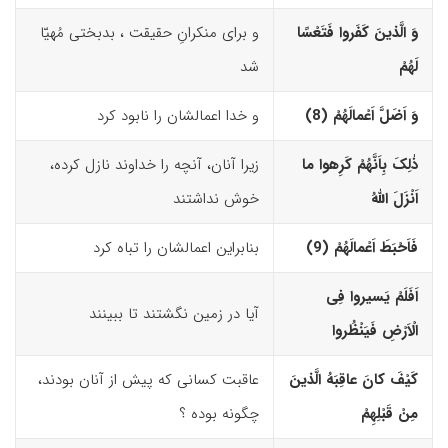
وَ الَّذینَ کَفَروا فَتَعْسًا
و برای منکرانِ حقیقت ، بدبختی مُهیّا
لَهُمْ
شد
وَ اَضَلَّ اَعْمالَهُمْ (8)‏
و خدا اعمالشان را نابود کرد
ذٰلِکَ بِاَنَّهُمْ کَرِهوا ما
زیرا آنان، آنچه را خداوند نازل کرده،
اَنْزَلَ اللّهُ
خوش نداشتند
فَاَحْبَطَ اَعْمالَهُمْ (9)‏
بنابراین اعمالشان را تباه کرد
اَفَلَمْ یَسیروا فِى
آیا در زمین نگشتند تا ببینند
الْاَرْضِ فَیَنْظُروا
کَیْفَ کانَ عاقِبَهُ الَّذینَ
عاقبت کسانی که پیش از آنان بودند،
مِنْ قَبْلِهِمْ
چگونه بوده ؟