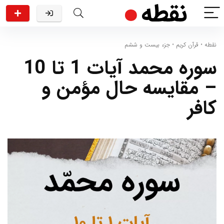
نقطه
•
قرآن کریم
•
جزء بیست و ششم
سوره محمد آیات 1 تا 10
– مقایسه حال مؤمن و
کافر