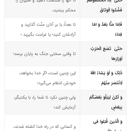
حَتّیٰ اِذا اَثْخَنْتُموهُمْ
تا آنها را شکست دهید و اسیران را
فَشُدّوا الْوَثاقَ
محکم ببندید،
فَاِمّا مَنًّا بَعْدُ وَ امّا
تا بعداً، یا بر آنان منّت گذارید و
فِداءً
آزادشان کنید؛ یا غرامت بگیرید ؛
حَتّیٰ تَضَعَ الْحَرْبُ
تا وقتی سختی جنگ به پایان برسد؛
اَوْزارَها
ذٰلِکَ وَ لَوْ یَشاءُ اللّهُ
این چنین است، اگر خدا بخواهد،
لَانْتَصَرَ مِنْهُمْ
خودش انتقام می‌گیرد؛
وَ لٰکِنْ لِیَبْلُوَ بَعْضَکُمْ
ولی چنین نکرد تا شما را، با یکدیگر،
بِبَعْضٍ
آزمایش کند؛
وَ الَّذینَ قُتِلوا فى
و کسانی که در راه خدا کشته شدند،