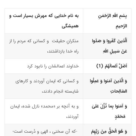
بِسْمِ اللّهِ الرَّحْمٰنِ
به نام خدایی که مهرش بسیار است و
الرَّحیمِ
همیشگی
اَلَّذینَ کَفَروا وَ صَدّوا
منکرانِ حقیقت و کسانی که مردم را از
عَنْ سَبیلِ اللّهِ
راه خدا بازداشتند،
اَضَلَّ اَعْمالَهُمْ (1)‏
خداوند اعمالشان را نابود کرد
وَ الَّذینَ آمَنوا وَ عَمِلُوا
و کسانی که ایمان آوردند و کارهای
الصّالِحاتِ
شایسته انجام دادند،
وَ آمَنوا بِما نُزِّلَ عَلیٰ
و به آنچه بر «محمد» نازل شده، ایمان
مُحَمَّدٍ
آوردند،
وَ هُوَ الْحَقُّ مِنْ رَبِّهِمْ
-که آن سخنی ، الهی و دُرست است-