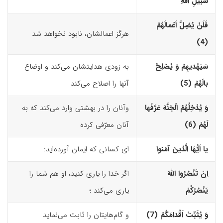
سَبیلِ اللّهِ
فَلَنْ یُضِلَّ اَعْمالَهُمْ
هرگز اعمالشان، نابود نخواهد شد
(4)‏
سَیَهْدیهِمْ وَ یُصْلِحُ
به زودی هدایتشان می‌کند و اوضاع
بالَهُمْ (5)‏
آنها را اصلاح می‌کند
وَ یُدْخِلُهُمُ الْجَنَّهَ عَرَّفَها
وآنان را در بهشتی وارد می‌کند که به
لَهُمْ (6)‏
آنان معرّفی کرده
یا اَیُّهَا الَّذینَ آمَنوا
ای کسانی که ایمان آورده‌اید:
اِنْ تَنْصُرُوا اللّهَ
اگر خدا را یاری کنید، او هم شما را
یَنْصُرْکُمْ
یاری می‌کند ؛
وَ یُثَبِّتْ اَقْدامَکُمْ (7)‏
و گام‌هایتان را ثابت می‌نماید