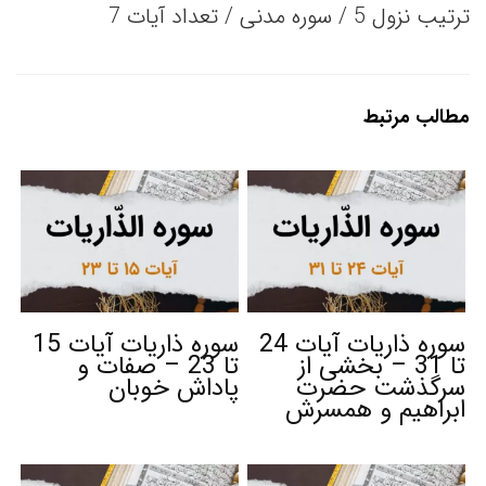
ترتیب نزول 5 / سوره مدنی / تعداد آیات 7
مطالب مرتبط
سوره ذاریات آیات 24
سوره ذاریات آیات 15
تا 31 – بخشی از
تا 23 – صفات و
سرگذشت حضرت
پاداش خوبان
ابراهیم و همسرش