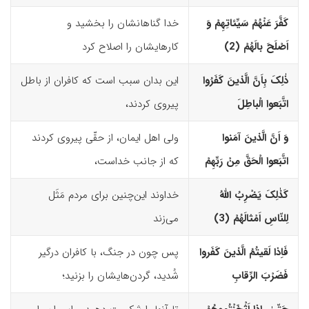
کَفَّرَ عَنْهُمْ سَیِّئاتِهِمْ وَ
خدا گناهانشان را بخشید و
اَصْلَحَ بالَهُمْ (2)‏
کارهایشان را اصلاح کرد
ذٰلِکَ بِاَنَّ الَّذینَ کَفَرُوا
این بدان سبب است که کافران از باطل
اتَّبَعوا الْباطِلَ
پیروی کردند،
وَ اَنَّ الَّذینَ آمَنوا
ولی اهل ایمان، از حقّی پیروی کردند
اتَّبَعوا الْحَقَّ مِنْ رَبِّهِمْ
که از جانب خداست،
کَذٰلِکَ یَضْرِبُ اللّهُ
خداوند این‌چنین برای مردم مَثَل
لِلنّاسِ اَمْثالَهُمْ (3)‏
می‌زند
فَاِذا لَقیتُمُ الَّذینَ کَفَروا
پس چون در جنگ، با کافران درگیر
فَضَرْبَ الرِّقابِ
شُدید، گردن‌هایشان را بزنید؛