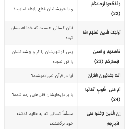
وَتُقَطِّعوا اَرْحامَکُمْ
و با خویشانتان قطع رابطه نمایید؟
(22)‏
آنان کسانی‌ هستند که خدا لعنتشان
اُولٰئِکَ الَّذینَ لَعَنَهُمُ اللّهُ
کرده
فَاَصَمَّهُمْ وَ اَعْمیٰ
پس گوشهایشان را کر و چشمانشان
اَبْصارَهُمْ (23)‏
را کور نموده
اَفَلا یَتَدَبَّرونَ الْقُرْآنَ
آیا در قرآن نمی‌اندیشند؟
اَمْ عَلیٰ قُلوبٍ اَقْفالُها
یا بر دل‌هایشان قفل‌هایی زده شده؟
(24)‏
اِنَّ الَّذینَ ارْتَدّوا عَلیٰ
مسلّماً کسانی که به عقاید گذشته
اَدْبارِهِمْ
خود برگشتند،