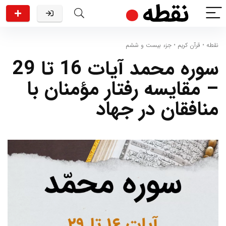
نقطه
•
قرآن کریم
•
جزء بیست و ششم
سوره محمد آیات 16 تا 29
– مقایسه رفتار مؤمنان با
منافقان در جهاد