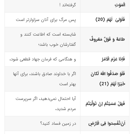
الْمَوْتِ
گرفته‌اند !
فَاَوْلیٰ لَهُمْ (20)‏
پس مرگ برای آنان سزاوارتر است
شایسته است که اطاعت کنند و
طاعَهٌ وَ قَوْلٌ مَعْروفٌ
گفتارشان خوب باشد؛
فَاِذا عَزَمَ الْاَمْرُ
و هنگامی‌ که فرمان جهاد قطعی شود،
فَلَوْ صَدَقُوا اللّهَ لَکانَ
اگر با خداوند صادق باشند، برای آنها
خَیْرًا لَهُمْ (21)‏
بهتر است
آیا احتمال نمی‌دهید، اگر سرپرست
فَهَلْ عَسَیْتُمْ اِنْ تَوَلَّیْتُمْ
مردم شدید،
اَنْ‌تُفْسِدوا فِى الْاَرْضِ
در زمین فساد کنید؟