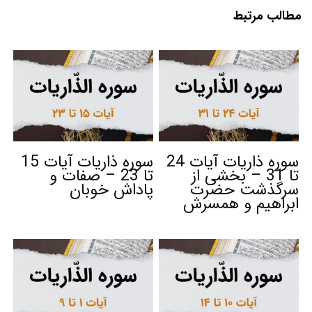
مطالب مرتبط
سوره ذاریات آیات 24
سوره ذاریات آیات 15
تا 31 – بخشی از
تا 23 – صفات و
سرگذشت حضرت
پاداش خوبان
ابراهیم و همسرش