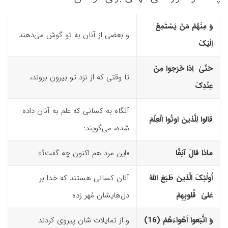
وَ مِنْهُمْ مَنْ یَسْتَمِعُ
و بعضی از آنان به تو گوش می‌دهند
اِلَیْکَ
حَتّیٰ اِذا خَرَجوا مِنْ
تا وقتی که از نزد تو بیرون بروند،
عِنْدِکَ
آنگاه به کسانی که علم به آنان داده
قالوا لِلَّذینَ اوتُوا الْعِلْمَ
شده، می‌گویند:
ماذا قالَ آنِفًا
«این مرد هم اکنون چه گفت؟»
اُولٰئِکَ الَّذینَ طَبَعَ اللّهُ
آنان کسانی‌ هستند که خدا بر
عَلیٰ قُلوبِهِمْ
دل‌هایشان مُهر زده
وَ اتَّبَعوا اَهْواءَهُمْ (16)‏
و از تمایلات ‌شان پیروی کردند