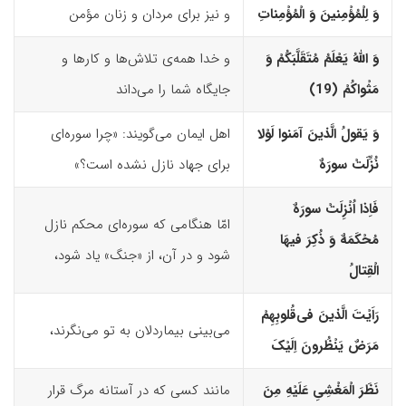
وَ لِلْمُؤْمِنینَ وَ الْمُؤْمِناتِ
و نیز برای مردان و زنان مؤمن
وَ اللّهُ یَعْلَمُ مُتَقَلَّبَکُمْ وَ
و خدا همه‌ی تلاش‌ها و کارها و
مَثْواکُمْ (19)‏
جایگاه شما را می‌داند
وَ یَقولُ الَّذینَ آمَنوا لَوْلا
اهل ایمان می‌گویند: «چرا سوره‌ای
نُزِّلَتْ سورَهٌ
برای جهاد نازل نشده است؟»
فَاِذا اُنْزِلَتْ سورَهٌ
امّا هنگامی‌ که سوره‌ای محکم نازل
مُحْکَمَهٌ وَ ذُکِرَ فیهَا
شود و در آن، از «جنگ» یاد شود،
الْقِتالُ
رَاَیْتَ الَّذینَ فى‌قُلوبِهِمْ
می‌بینی بیماردلان به تو می‌نگرند،
مَرَضٌ یَنْظُرونَ اِلَیْکَ
نَظَرَ الْمَغْشِیِ عَلَیْهِ مِنَ
مانند کسی که در آستانه مرگ قرار