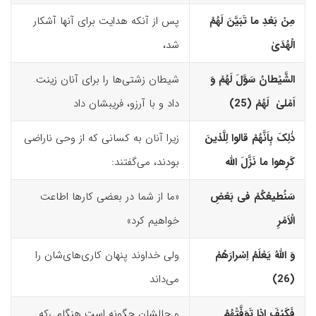
مِنْ بَعْدِ ما تَبَیَّنَ لَهُمُ
پس از آنکه هدایت برای آنها آشکار
الْهُدَیٰ
شد،
الشَّیْطانُ سَوَّلَ لَهُمْ وَ
شیطان زشتی‌ها را برای آنان زینت
اَمْلیٰ لَهُمْ (25)‏
داد و با آرزو، فریبشان داد
ذٰلِکَ بِاَنَّهُمْ قالوا لِلَّذینَ
زیرا آنان به کسانی که از وحی ناراضی
کَرِهوا ما نَزَّلَ اللّه
بودند، می‌گفتند:
سَنُطیعُکُمْ فى بَعْضِ
«ما از شما در بعضی کارها اطاعت
الْاَمْرِ
خواهیم کرد»
وَ اللّهُ یَعْلَمُ اِسْرارَهُمْ
ولی خداوند پنهان کاری‌های‌شان را
(26)‏
می‌داند
فَکَیْفَ اِذا تَوَفَّتْهُمُ
و حالشان چگونه است هنگامی‌که