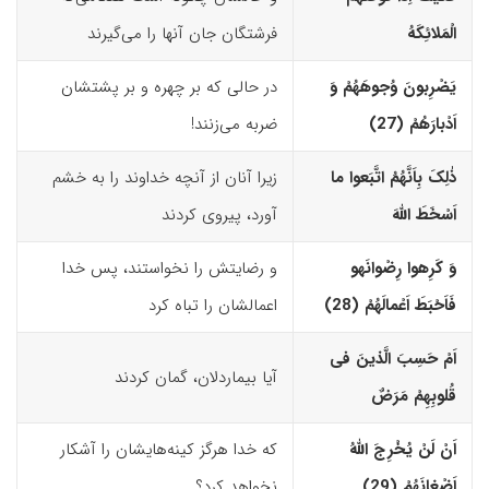
الْمَلائِکَهُ
فرشتگان جان آنها را می‌گیرند
یَضْرِبونَ وُجوهَهُمْ وَ
در حالی که بر چهره و بر پشتشان
اَدْبارَهُمْ (27)‏
ضربه می‌زنند!
ذٰلِکَ بِاَنَّهُمُ اتَّبَعوا ما
زیرا آنان از آنچه خداوند را به خشم
اَسْخَطَ اللّهَ
آورد، پیروی کردند
وَ کَرِهوا رِضْوانَه
و
و رضایتش را نخواستند، پس خدا
فَاَحْبَطَ اَعْمالَهُمْ (28)‏
اعمالشان را تباه کرد
اَمْ حَسِبَ الَّذینَ فى
آیا بیماردلان، گمان کردند
قُلوبِهِمْ مَرَضٌ
اَنْ لَنْ یُخْرِجَ اللّهُ
که خدا هرگز کینه‌هایشان را آشکار
اَضْغانَهُمْ (29)‏
نخواهد‌ کرد؟