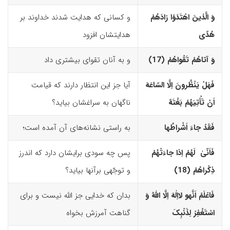
وَ الَّذینَ اهْتَدَوْا زادَهُمْ
و کسانی که هدایت شدند خداوند بر
هُدًى
هدایتشان افزود
وَ آتاهُمْ تَقْواهُمْ (17)‏
و به آنان تقوای بیشتری داد
فَهَلْ یَنْظُرونَ اِلَّا السّاعَهَ
آیا جز این انتظار دارند که قیامت
اَنْ تَأْتِیَهُمْ بَغْتَهً
ناگهان به سراغشان بیاید؟
فَقَدْ جاءَ اَشْراطُها
به راستی نشانه‌های آن آمده است؛
فَاَنّیٰ لَهُمْ اِذا جاءَتْهُمْ
پس چه سودی برایشان دارد که اندرز
ذِکْراهُمْ (18)‏
و توجّهی برآنها بیاید؟
فَاعْلَمْ اَنَّه
و
لااِلٰهَ اِلَّا اللّهُ وَ
بدان که خدایی جز اللّه نیست و برای
اسْتَغْفِرْ لِذَنْبِکَ
گناهت آمرزش بخواه