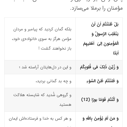
مؤمنان را برملا می‌سازد.
بَلْ ظَنَنْتُمْ اَنْ لَنْ
بلکه گمان کردید که پیامبر و مردان
یَنْقَلِبَ الرَّسولُ وَ
مؤمن هرگز به سوی خانواده‌ی خود،
الْمُؤْمِنونَ اِلیٰ اَهْلیهِمْ
باز نخواهند گشت !
اَبَدًا
وَ زُیِّنَ ذٰلِکَ فى قُلوبِکُمْ
و این در دل‌هایتان آراسته شد ؛
وَ ظَنَنْتُمْ ظَنَّ السَّوْءِ
و چه بد گمانی بردید،
و گروهی شُدید که شایسته هلاکت
وَ کُنْتُمْ قَوْمًا بورًا (12)‏
هستید
وَ مَنْ لَمْ یُؤْمِنْ بِاللّهِ وَ
و هر کس به خدا و فرستاده‌اش ایمان