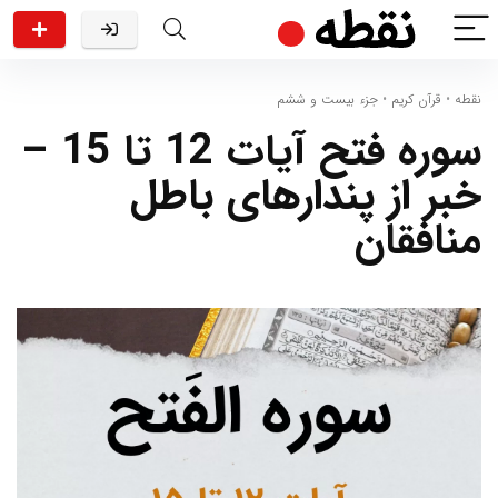
نقطه
•
قرآن کریم
•
جزء بیست و ششم
سوره فتح آیات 12 تا 15 –
خبر از پندارهای باطل
منافقان