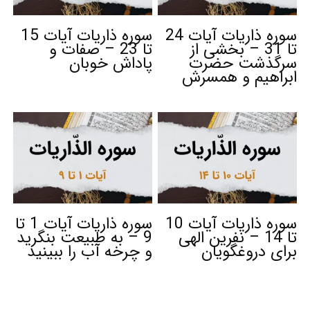
سوره ذاریات آیات 24
سوره ذاریات آیات 15
تا 31 – بخشی از
تا 23 – صفات و
سرگذشت حضرت
پاداش خوبان
ابراهیم و همسرش
سوره ذاریات آیات 10
سوره ذاریات آیات 1 تا
تا 14 – نفرین الهی
9 – به طبیعت بنگرید
برای دروغگویان
و چرخه آب را ببینید