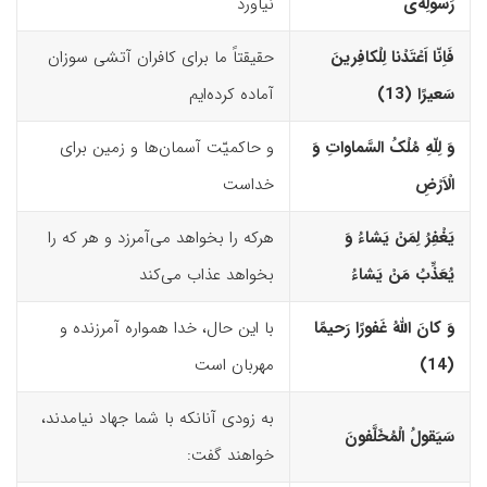
رَسولِه‌
ى
نیاورد
فَاِنّا اَعْتَدْنا لِلْکافِرینَ
حقیقتاً ما برای کافران آتشی سوزان
سَعیرًا (13)‏
آماده کرده‌ایم
وَ لِلّهِ مُلْکُ السَّماواتِ وَ
و حاکمیّت آسمان‌ها و زمین برای
الْاَرْضِ
خداست
یَغْفِرُ لِمَنْ یَشاءُ وَ
هرکه را بخواهد می‌آمرزد و هر که را
یُعَذِّبُ مَنْ یَشاءُ
بخواهد عذاب می‌کند
وَ کانَ اللّهُ غَفورًا رَحیمًا
با این حال، خدا همواره آمرزنده و
(14)‏
مهربان است
به زودی آنانکه با شما جهاد نیامدند،
سَیَقولُ الْمُخَلَّفونَ
خواهند گفت: