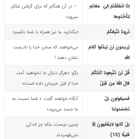
اِذَا انْطَلَقْتُمْ اِلیٰ مَغانِمَ
– در آن هنگام که برای گرفتن غنائم
لِتَأْخُذوها
می­روید-
ذَرونا نَتَّبِعْکُمْ
«بگذارید ما نیز همراه با شما باشیم»
یُریدونَ اَنْ یُبَدِّلوا کَلامَ
می‌خواهند که سخن خدا را نادرست
اللّهِ
نشان دهند !
قُلْ لَنْ تَتَّبِعونا کَذٰلِکُمْ
بگو: «هرگز دنبال ما نخواهید آمد،
قالَ اللّهُ مِنْ قَبْلُ
خدا از قبل خبرمان داده است»؛
فَسَیَقولونَ بَلْ
آنگاه خواهند گفت: « شما نسبت به
تَحْسُدونَنا
ما حسد می‌برید»
بَلْ کانوا لایَفْقَهونَ اِلّا
چنین نیست، بلکه جز اندکی
قَلیلًا (15)‏
نمی‌فهمیدند.