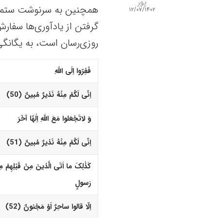
پور
همچنین به سرنوشت ستمگرا
۱۲/۰۷/۱۴۰۲
گرفتن از یادآوری‌ها سفارش 
روزی‌رسان است، به یگانگی
فَفِرّوا اِلَى اللّهِ
اِنّى لَکُمْ مِنْهُ نَذیرٌ مُبینٌ (50)‏
وَ لاتَجْعَلوا مَعَ اللّهِ اِلٰهًا آخَرَ
اِنّى لَکُمْ مِنْهُ نَذیرٌ مُبینٌ (51)‏
کَذٰلِکَ ما اَتَى الَّذینَ مِنْ قَبْلِهِمْ م
رَسولٍ
اِلّا قالوا ساحِرٌ اَوْ مَجْنونٌ (52)‏