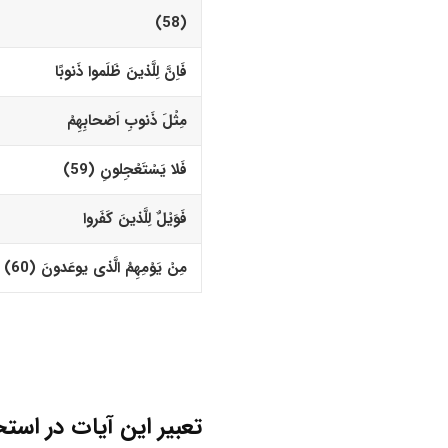
(58)‏
فَاِنَّ لِلَّذینَ ظَلَموا ذَنوبًا
مِثْلَ ذَنوبِ اَصْحابِهِمْ
فَلا یَسْتَعْجِلونِ (59)‏
فَوَیْلٌ لِلَّذینَ کَفَروا
مِنْ یَوْمِهِمُ الَّذى یوعَدونَ (60)‏
تعبیر این آیات در استخ