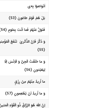
اَتَواصَوْا بِه‌
ى
بَلْ هُمْ قَوْمٌ طاغونَ (53)‏
فَتَوَلَّ عَنْهُمْ فَما اَنْتَ بِمَلومٍ (54)‏
وَ ذَکِّرْ فَاِنَّ الذِّکْریٰ تَنْفَعُ الْمُؤْمِن
(55)‏
وَ ما خَلَقْتُ الْجِنَّ وَ الْاِنْسَ اِلّا
لِیَعْبُدونِ (56)‏
ما اُریدُ مِنْهُمْ مِنْ رِزْقٍ
وَ ما اُریدُ اَنْ یُطْعِمونِ (57)‏
اِنَّ اللّهَ هُوَ الرَّزّاقُ ذُو الْقُوَّهِ الْمَتینُ