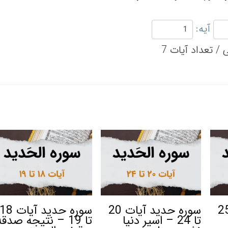
آیه:
 حدید آیات 25
سوره حدید آیات 20
سوره حدید آیات 18
تا 24 – اسیر دنیا
تا 19 – نتیجه صدقه