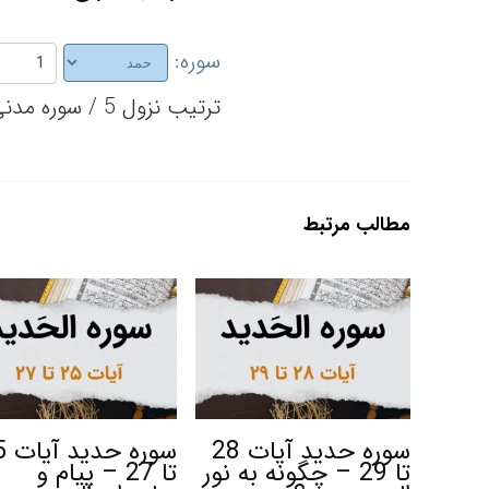
سوره:
ترتیب نزول 5 / سوره مدنی / تعداد آیات 7
مطالب مرتبط
سوره حدید آیات 28
سوره
تا 29 – چگونه به نور
تا 27 – پیام و