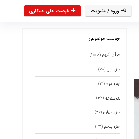
ورود / عضویت
فرصت های همکاری
فهرست موضوعی
قرآن کریم
(۱,۰۰۸)
جزء اول
(۳۸)
جزء دوم
(۳۱)
جزء سوم
(۳۷)
جزء چهارم
(۳۶)
جزء پنجم
(۳۳)