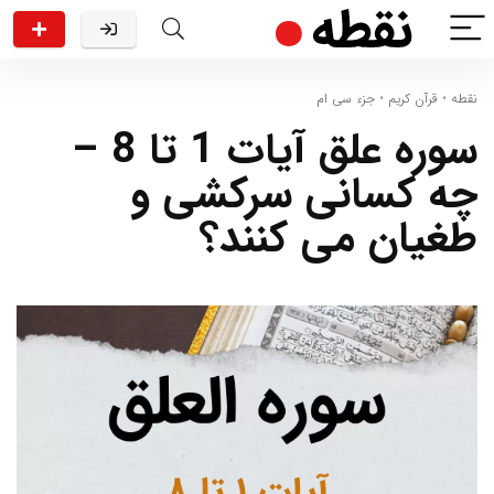
نقطه
•
قرآن کریم
•
جزء سی ام
سوره علق آیات 1 تا 8 –
چه کسانی سرکشی و
طغیان می کنند؟