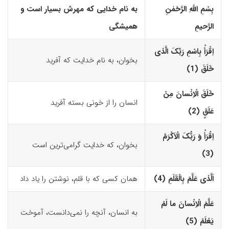
بِسْمِ اللّهِ الرَّحْمٰنِ
به نام خدایی که مهرش بسیار است و
الرَّحیمِ
همیشگی
اِقْرَأْ بِاسْمِ رَبِّکَ الَّذى
بخوان، به نام خدایت که آفرید
خَلَقَ (1)‏
خَلَقَ الْاِنْسانَ مِنْ
انسان را از خونی بسته آفرید
عَلَقٍ (2)‏
اِقْرَأْ وَ رَبُّکَ الْاَکْرَمُ
بخوان، که خدایت گرامی‌ترین است
(3)‏
اَلَّذى عَلَّمَ بِالْقَلَمِ (4)‏
همان کسی که با قلم، نوشتن را یاد داد
عَلَّمَ الْاِنْسانَ ما لَمْ
به انسان، آنچه را نمی‌دانست، آموخت
یَعْلَمْ (5)‏