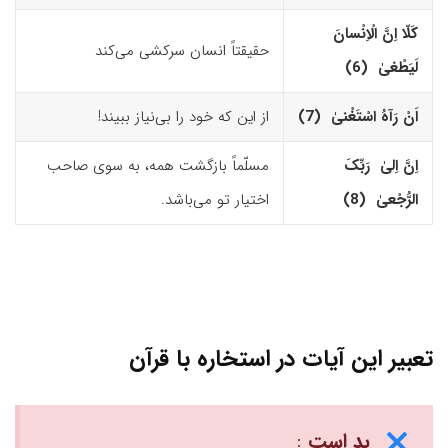
کَلّا اِنَّ الْاِنْسانَ
حقیقتاً انسان سرکشی می‌کند
لَیَطْغیٰ (6)‏
اَنْ رَآهُ اسْتَغْنیٰ (7)‏
از این که خود را بی‌نیاز ببیند!
اِنَّ اِلیٰ رَبِّکَ
مسلّماً بازگشت همه، به سوی صاحب
الرُّجْعیٰ (8)‏
اختیار تو می‌باشد.
تعبیر این آیات در استخاره با قرآن
بد است
: