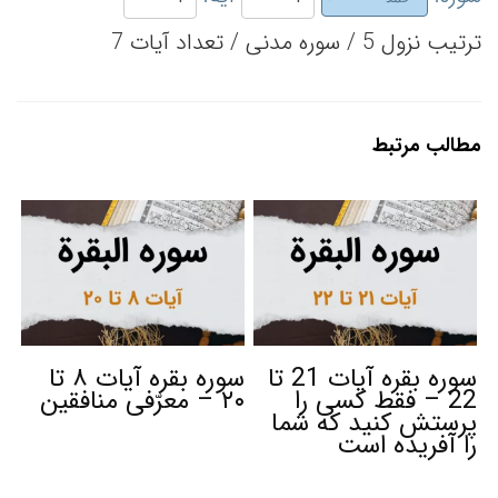
ترتیب نزول 5 / سوره مدنی / تعداد آیات 7
مطالب مرتبط
سوره بقره آیات 21 تا
سوره بقره آیات ۸ تا
22 – فقط کسی را
۲۰ – معرّفی منافقین
پرستش کنید که شما
را آفریده است