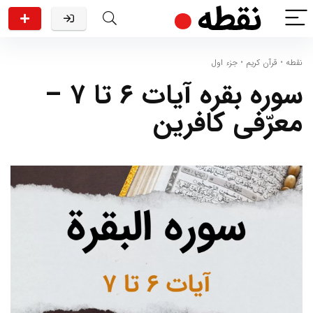
نقطه
•
قرآن کریم
•
جزء اول
سوره بقره آیات ۶ تا ۷ –
معرّفی کافرین