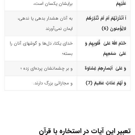
عَلَیْهِمْ
برایشان یکسان است،
اَ اَنْذَرْتَهُمْ اَمْ لَمْ تُنْذِرْهُمْ
به آنان هشدار بدهی یا ندهی،
لایُؤْمِنونَ (6)‏
ایمان نمی‌آورند
خَتَمَ اللّهُ عَلیٰ قُلوبِهِمْ وَ
خدای یکتا، دل‌ها و گوشهای آنان را
عَلیٰ سَمْعِهِمْ
بسته؛
وَ عَلیٰ اَبْصارِهِمْ غِشاوَهٌ
و بر چشمانشان پرده‌ای زده ؛
وَ لَهُمْ عَذابٌ عَظیمٌ (7)‏
و مجازاتی بزرگ دارند.
تعبیر این آیات در استخاره با قرآن