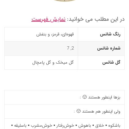
در این مطلب می خوانید:
نمایش فهرست
رنگ شانس
قهوه‌ای، قرمز، و بنفش
شماره شانس
2, 7
گل شانس
گل میخک و گل پامچال
بزها اینطور هستند 🙂 :
ولی اینطور هم هستند 🙁 :
باشکوه ▪️ خلاق ▪️ باهوش ▪️ خوش‌رفتار ▪️ خوش‌مشرب ▪️ باسلیقه ▪️