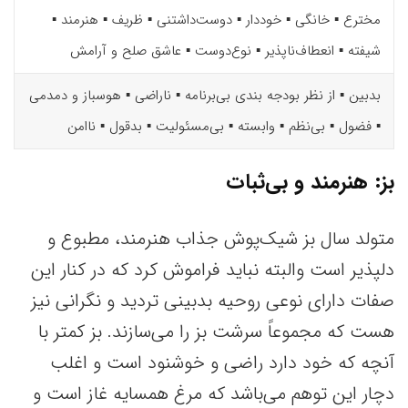
مخترع ▪️ خانگی ▪️ خوددار ▪️ دوست‌داشتنی ▪️ ظریف ▪️ هنرمند ▪️
شیفته ▪️ انعطاف‌ناپذیر ▪️ نوع‌دوست ▪️ عاشق صلح و آرامش
بدبین ▪️ از نظر بودجه بندی بی‌برنامه ▪️ ناراضی ▪️ هوسباز و دمدمی
▪️ فضول ▪️ بی‌نظم ▪️ وابسته ▪️ بی‌مسئولیت ▪️ بدقول ▪️ ناامن
بز: هنرمند و بی‌ثبات
متولد سال بز شیک‌پوش جذاب هنرمند، مطبوع و
دلپذیر است والبته نباید فراموش کرد که در کنار این
صفات دارای نوعی روحیه بدبینی تردید و نگرانی نیز
هست که مجموعاً سرشت بز را می‌سازند. بز کمتر با
آنچه که خود دارد راضی و خوشنود است و اغلب
دچار این توهم می‌باشد که مرغ همسایه غاز است و