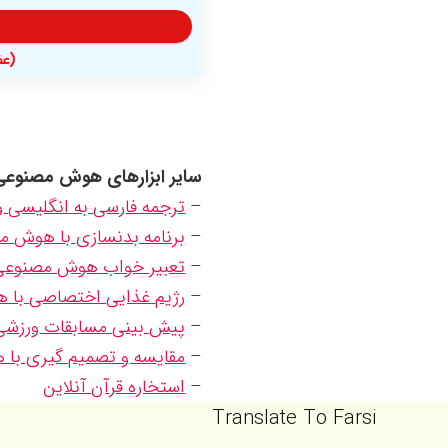
(عضویت
سایر ابزارهای هوش مصنوعی
–
ترجمه فارسی به انگلیسی و سا
–
برنامه بدنسازی با هوش 
–
تعبیر خواب هوش مصنوعی
–
رژیم غذایی اختصاصی با
–
پیش بینی مسابقات ورزش
–
مقایسه و تصمیم گیری با
–
استخاره قرآن آنلاین
Translate To Farsi