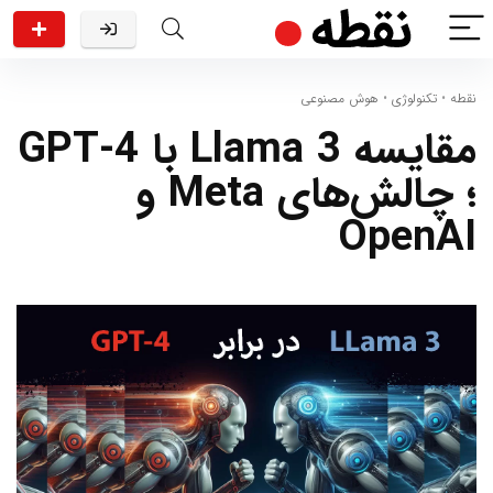
نقطه
•
تکنولوژی
•
هوش مصنوعی
مقایسه Llama 3 با GPT-4
؛ چالش‌های Meta و
OpenAI