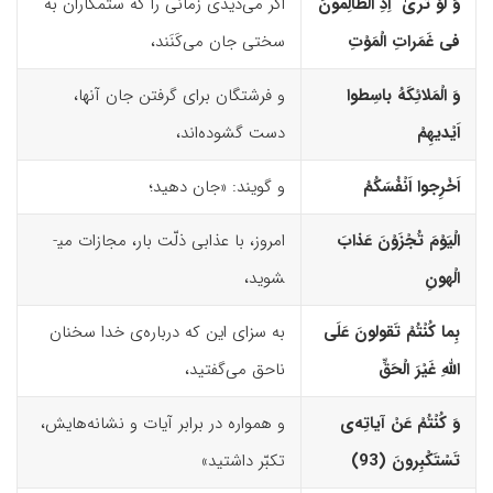
وَ لَوْ تَریٰ اِذِ الظّالِمونَ
اگر می‌دیدی زمانی را که ستمکاران به
فى غَمَراتِ الْمَوْتِ
سختی جان می‌کَنَند،
وَ الْمَلائِکَهُ باسِطوا
و فرشتگان برای گرفتن جان آنها،
اَیْدیهِمْ
دست گشوده­‌اند،
اَخْرِجوا اَنْفُسَکُمُ
و ‌گویند: «جان دهید؛
الْیَوْمَ تُجْزَوْنَ عَذابَ
امروز، با عذابی ذلّت ‌بار، مجازات می­
الْهونِ
شوید،
بِما کُنْتُمْ تَقولونَ عَلَى
به سزای این که درباره‌ی خدا سخنان
اللّهِ غَیْرَ الْحَقِّ
ناحق می‌گفتید،
وَ کُنْتُمْ عَنْ آیاتِه‌
ى
و همواره در برابر آیات و نشانه‌هایش،
تَسْتَکْبِرونَ (93)‏
تکبّر داشتید»