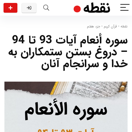
نقطه
•
قرآن کریم
•
جزء هفتم
سوره أنعام آیات 93 تا 94
– دروغ بستن ستمکاران به
خدا و سرانجام آنان