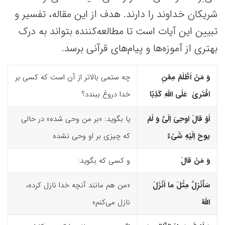
شریکان خداوند را دارند. هدف از این مقاله، تفسیر و
تبیین این آیات است تا مطالعه‌کننده بتواند به درک
بهتری از آموزه‌ها و پیام‌های قرآنی برسد.
وَ مَنْ اَظْلَمُ مِمَّنِ
چه ستمی بالاتر از آن است که کسی بر
افْتَریٰ عَلَى اللّهِ کَذِبًا
خدا دروغ ببندد؟
اَوْ قالَ اوحِیَ اِلَیَّ وَ لَمْ
یا بگوید: «بر من وحی شده» در حالی
یوحَ اِلَیْهِ شَىْءٌ
که چیزی بر او وحی نشده
وَ مَنْ قالَ
و کسی که بگوید:
سَاُنْزِلُ مِثْلَ ما اَنْزَلَ
«من هم مانند آنچه خدا نازل کرده،
اللّهُ
نازل می‌کنم»