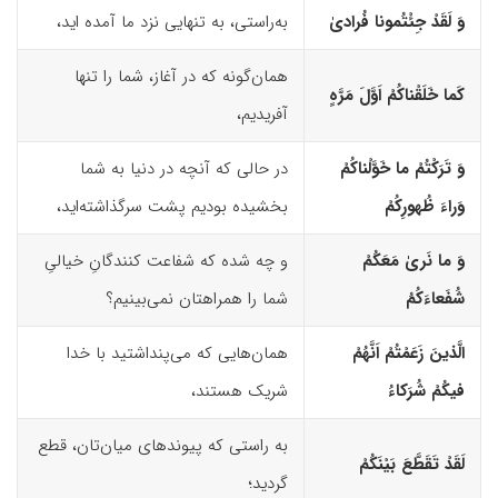
وَ لَقَدْ جِئْتُمونا فُرادیٰ
به‌راستی، به‌ تنهایی نزد ما آمده ‌اید،
همان‌گونه که در آغاز، شما را تنها
کَما خَلَقْناکُمْ اَوَّلَ مَرَّهٍ
آفریدیم،
وَ تَرَکْتُمْ ما خَوَّلْناکُمْ
در حالی که آنچه در دنیا به شما
وَراءَ ظُهورِکُمْ
بخشیده بودیم پشت سرگذاشته‌اید،
وَ ما نَریٰ مَعَکُمْ
و چه شده که شفاعت ‌کنندگانِ خیالیِ
شُفَعاءَکُمُ
شما را همراهتان نمی‌بینیم؟
الَّذینَ زَعَمْتُمْ اَنَّهُمْ
همان‌هایی که می‌پنداشتید با خدا
فیکُمْ شُرَکاءُ
شریک هستند،
به راستی که پیوندهای میان‌تان، قطع
لَقَدْ تَقَطَّعَ بَیْنَکُمْ
گردید؛