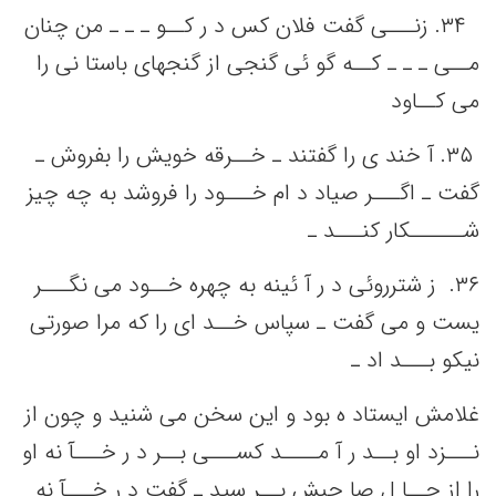
٣۴. ‌زنـــی‌ گفت‌ فلان کس‌ د ر کــو ـ ـ ـ من‌ چنان
مــی‌ ـ ـ ـ کــه‌ گو ئی‌ گنجی‌ از گنجهای باستا نی‌ را
می‌ کــاود
٣۵. ‌آ خند ی را گفتند ـ خــرقه‌ خویش‌ را بفروش ـ
گفت‌ ـ اگـــر صیاد د ام خـــود را فروشد به‌ چه‌ چیز
شــــــکار کنـــد ـ
٣۶. ‌ ز شترروئی‌ د ر آ ئینه‌ به‌ چهره خــود می‌ نگـــر
یست‌ و می‌ گفت‌ ـ سپاس خــد ای را که‌ مرا صورتی‌
نیکو بـــد اد ـ
غلامش‌ ایستاد ه بود و این‌ سخن‌ می‌ شنید و چون از
نـــزد او بــد ر آ مــــد کســـی‌ بــر د ر خـــآ نه‌ او
را از حــا ل صا حبش‌ پــر سید ـ گفت‌ د ر خـــآ نه‌