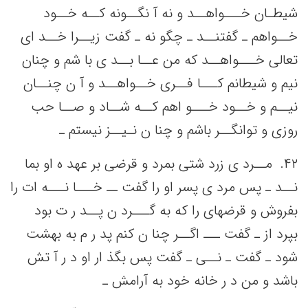
شیطـان خـــواهــد و نه‌ آ نگــونه‌ کــه‌ خــود
خــواهم‌ ـ گفتنــد ـ چگو نه‌ ـ گفت‌ زیــرا خــد ای
تعالی‌ خـــواهــد که‌ من‌ عــا بــد ی با شم‌ و چنان
نیم‌ و شیطانم‌ کـــا فــری خــواهــد و آ ن چنــان
نیــم‌ و خــود خـــو اهم‌ کــه‌ شــاد و صــا حب‌
روزی و توانگــر باشم‌ و چنا ن نـیــز نیستم‌ ـ
۴٢. ‌ مــرد ی زرد شتی‌ بمرد و قرضی‌ بر عهد ه او بما
نــد ـ پس‌ مرد ی پسر او را گفت‌ ــ خـــا نـــه‌ ات را
بفروش و قرضهای را که‌ به‌ گـــرد ن پــد ر ت بود
بپرد از ـ گفت‌ ـــ اگــر چنا ن کنم‌ پد ر م به‌ بهشت‌
شود ـ گفت‌ ـ نــی‌ ـ گفت‌ پس‌ بگذ ار او د ر آ تش‌
باشد و من‌ د ر خانه‌ خود به‌ آرامش‌ ـ