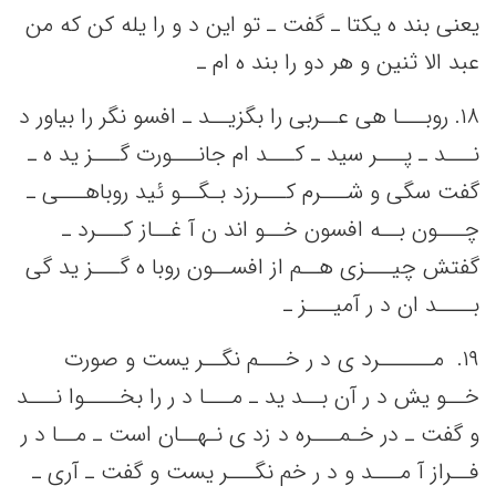
یعنی‌ بند ه یکتا ـ گفت‌ ـ تو این‌ د و را یله‌ کن‌ که‌ من‌
عبد الا ثنین‌ و هر دو را بند ه ام ـ
١٨. روبـــا هی‌ عــربی‌ را بگزیــد ـ افسو نگر را بیاور د
نـــد ـ پـــر سید ـ کـــد ام جانـــورت گـــز ید ه ـ
گفت‌ سگی‌ و شـــرم کـــرزد بـگــو ئید روباهـــی‌ ـ
چـــون بــه‌ افسون خــو اند ن آ غــاز کـــرد ـ
گفتش‌ چیـــزی هــم‌ از افســون روبا ه گـــز ید گی‌
بــــد ان د ر آمیـــز ـ
١٩. ‌ مــــــرد ی د ر خـــم‌ نگــر یست‌ و صورت
خــو یش‌ د ر آن بــد ید ـ مـــا د ر را بخــــوا نـــد
و گفت‌ ـ در خـمـــره د زد ی نـهــان است‌ ـ مــا د ر
فــراز آ مـــد و د ر خم‌ نگـــر یست‌ و گفت‌ ـ آری ـ