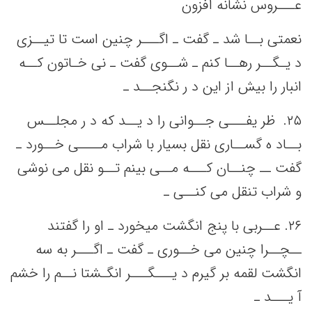
عـــروس نشانه‌ افزون
نعمتی‌ بــا شد ـ گفت‌ ـ اگـــر چنین‌ است‌ تا تیــزی
د یـگــر رهــا کنم‌ ـ شــوی گفت‌ ـ نی‌ خـاتون کــه‌
انبار را بیش‌ از این‌ د ر نگنجــد ـ
٢۵. ‌ ظر یفـــی‌ جــوانی‌ را د یــد که‌ د ر مجلــس‌
بــاد ه گســاری نقل‌ بسیار با شراب مــــی‌ خــورد ـ
گفت‌ ــ چنــان کـــه‌ مــی‌ بینم‌ تــو نقل‌ می‌ نوشی‌
و شراب تنقل‌ می‌ کنــی‌ ـ
٢۶. ‌عــربی‌ با پنج‌ انگشت‌ میخورد ـ او را گفتند
ــچــرا چنین‌ می‌ خــوری ـ گفت‌ ـ اگـــر به‌ سه‌
انگشت‌ لقمه‌ بر گیرم د یـــگـــر انگـشتا نــم‌ را خشم‌
آ یـــد ـ