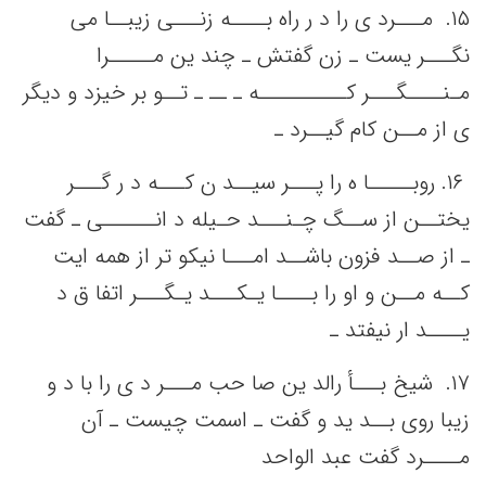
١۵. ‌ مـــرد ی را د ر راه بــــه‌ زنـــی‌ زیبــا می‌
نگـــر یست‌ ـ زن گفتش‌ ـ چند ین‌ مـــــرا
مـنــــگـــر کــــــــــه‌ ـ ــ ـ تــو بر خیزد و دیگر
ی از مــن‌ کام گیــرد ـ
١۶. روبـــــا ه را پـــر سیــد ن کـــه‌ د ر گـــر
یختــن‌ از ســگ‌ چـنـــد حـیله‌ د انــــــی‌ ـ گفت‌
ـ از صــد فزون باشــد امـــا نیکو تر از همه‌ ایت‌
کــه‌ مــن‌ و او را بــــا یـکـــد یـگـــر اتفا ق د
یــــد ار نیفتد ـ
١٧. ‌ شیخ‌ بـــأ رالد ین‌ صا حب‌ مـــر د ی را با د و
زیبا روی بــد ید و گفت‌ ـ اسمت‌ چیست‌ ـ آن
مــــرد گفت‌ عبد الواحد