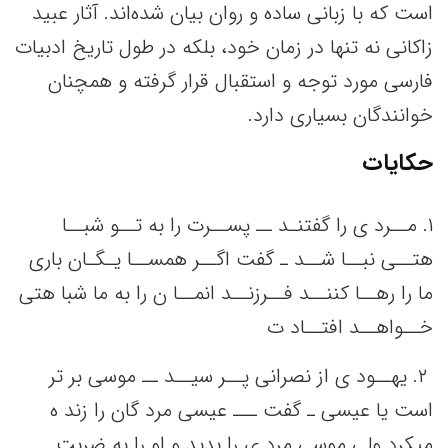
است که با زبانی ساده و روان بیان شده‌اند. آثار عبید
زاکانی نه تنها در زمان خود، بلکه در طول تاریخ ادبیات
فارسی مورد توجه و استقبال قرار گرفته و همچنان
خوانندگان بسیاری دارد.
حکایات
١. مــرد ی را گفتنـد ــ پســرت را به‌ تــو شبــا
هتــی‌ نبــا شــد ـ گفت‌ اگــر همســا یـگـان باری
ما را رهــا کننــد فــرزنــد انمــا ن را به‌ ما شبا هتی‌
خــواهــد افتــاد ت
٢. ‌یهــود ی از نصرانی‌ پــر سیــد ــ موسی‌ بر تر
است‌ یا عیسی‌ ـ گفت‌ ـــ عیسی‌ مرد گان را زند ه
میکرد ولی‌ موسی‌ مرد ی را بدید و او را به‌ ضربت‌