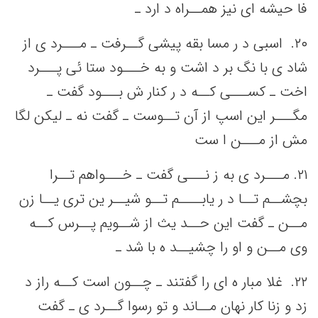
فا حیشه‌ ای نیز همــراه د ارد ـ
٢٠. ‌ اسبی‌ د ر مسا بقه‌ پیشی‌ گــرفت‌ ـ مـــرد ی از
شاد ی با نگ‌ بر د اشت‌ و به‌ خـــود ستا ئی‌ پـــرد
اخت‌ ـ کســـی‌ کــه‌ د ر کنار ش بـــود گفت‌ ـ
مگـــر این‌ اسپ‌ از آن تــوست‌ ـ گفت‌ نه‌ ـ لیکن‌ لگا
مش‌ از مـــن‌ ا ست‌
٢١. مـــرد ی به‌ ز نـــی‌ گفت‌ ـ خـــواهم‌ تــرا
بچشــم‌ تــا د ر یابــــم‌ تــو شیــر ین‌ تری یــا زن
مــن‌ ـ گفت‌ این‌ حــد یث‌ از شــویم‌ پــرس کــه‌
وی مــن‌ و او را چشیــد ه با شد ـ
٢٢. ‌ غلا مبار ه ای را گفتند ـ چــون است‌ کــه‌ راز د
زد و زنا کار نهان مــاند و تو رسوا گــرد ی ـ گفت‌