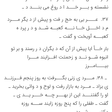
نشسته‌ و بـــر خـــد ا د روغ می‌ بنـــد د ـ
٣٧. ‌ عــــر بی‌ به‌ حج‌ ر فت‌ و پیش‌ از د یگر مـــرد
م د اخـــل‌ خــا نـــه‌ کعبــه‌ شــد و د ر پرد ه
کعبـــه‌ آویخت‌ و گفت‌ ـ
بار خــأ ایا پیش‌ از آن که‌ د یگران د ر رسند و بر تو
انبوه شــو نــد و زحمتت‌ افــزایند مـــرا
بیــــامــرز
ـ ٣٨. ‌مـــرد ی زنی‌ بگـــرفت‌ به‌ روز پنجم‌ فــرزنــد
ی بزاد ـ مــرد به‌ بازار رفت‌ و لوح و د واتی‌ بخرید ـ
او را گفتنـــد این‌ از بهـــر چــه‌ خـــر یــد ی ـ
گفت‌ ـ طفلی‌ را که‌ پنج‌ روزه زایند ســـه‌ روزه
مکتبـــی‌ شــود ـ