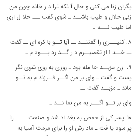
یگران زنا می‌ کنی‌ و حال آ نکه‌ ترا د ر خانه‌ چون من‌
زنی‌ حلال و طیب‌ باشــد ـ شوی گفت‌ ـــ حلا ل اری
اما طیب‌ نـــه‌ ـ
٨. کنیـــزی را گفتنــد ــ آیا تــو با کره ای ــ گفت‌
ــ خــد ا از تقصیــرم د ر گــذ رد بـــود م ـ
٩. ‌ زن مزبــد حا مله‌ بود ـ روزی به‌ روی شوی نگر
یست‌ و گفت‌ ـ وای بر من‌ اگــر فــرزند م به‌ تــو
ماند ـ مزبــد گفت‌ ــ
وای بر تــو اگـــر به‌ من‌ نما نــد ـ
١٠. ‌پسر کی‌ از حمص‌ به‌ بغد اد شد و صنعت‌ ـ ـ ـ را
پر سود یا فت‌ ـ ماد رش او را برای مرمت‌ آسیا به‌