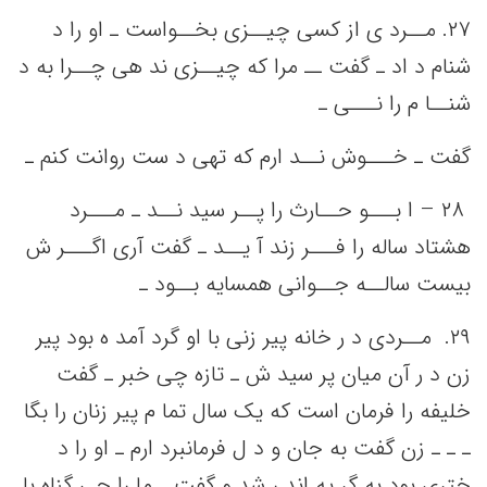
٢٧. مــرد ی از کسی‌ چیــزی بخــواست‌ ـ او را د
شنام د اد ـ گفت‌ ــ مرا که‌ چیــزی ند هی‌ چــرا به‌ د
شنــا م را نـــی‌ ـ
گفت‌ ـ خـــوش نــد ارم که‌ تهی‌ د ست‌ روانت‌ کنم‌ ـ
٢٨ – ا بـــو حــارث را پــر سید نــد ـ مـــرد
هشتاد ساله‌ را فـــر زند آ یــد ـ گفت‌ آری اگـــر ش
بیست‌ سالــه‌ جــوانی‌ همسایه‌ بــود ـ
٢٩. ‌ مــردی د ر خانه‌ پیر زنی‌ با او گرد آمد ه بود پیر
زن د ر آن میان پر سید ش ـ تازه چی‌ خبر ـ گفت‌
خلیفه‌ را فرمان است‌ که‌ یک‌ سال تما م پیر زنان را بگا
ـ ـ ـ زن گفت‌ به‌ جان و د ل فرمانبرد ارم ـ او را د
ختری بود به‌ گر یه‌ اند ر شد و گفت‌ ـ ما را چی‌ گناه با