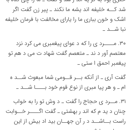
شد کــه‌ خلیفه‌ اند یشه‌ ما نکند ـ پیر زن گفت‌ اگر
اشک‌ و خون بباری ما را یارای مخالفت‌ با فرمان خلیفه‌
نبا شــد ـ
٣٠. مــــرد ی را که‌ د عوای پیغمبری می‌ کرد نزد
معتصم‌ آور د ند ـ متعصم‌ گفت‌ شهاد ت می‌ د هم‌ تو
پیغمبر احمق‌ ا ستی‌ ـ
گفت‌ آری ـ از آنکه‌ بــر قــومی‌ شما مبعوث شــد ه
ام ـ و هر پیا مبری از نوع قوم خود بــــا شــد ـ
٣١. ‌مــرد ی حجاج را گفت‌ ـ د وش تو را به‌ خواب
چنان د ید م که‌ اند ر بهشتی‌ ـ گفت‌ اگــــر خــوابت‌
راست‌ بــاشــد د ر آن جهــان بید اد بیش‌ از این‌