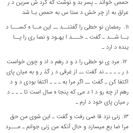
حمص‌ خواند ـ پسر بد و نوشت‌ که‌ گرد ش سرین‌ د ر
عراق به‌ از چر خش‌ د ستا س به‌ حمص‌ بـا شد
١١. ‌ رمضان نو خطی‌ را گفتنــد ــ این‌ مــا ه کســـا د
بــا شــد ـ گفت‌ ـ خـــد ا یهـود و نصا ری را پــا
ینده د ارد ـ
١٢. ‌مرد ی نو خطی‌ را د و د رهم‌ د اد و چون خواست‌
د ر ـ ـ ـ ـ ند گفت‌ ــ از غرقی‌ د ر گذ ر و به‌ میان پای
اکتفا کن‌ ـ گفت‌ ــ اگر مرا به‌ ـ ـ ـ اکتفا بودی د و د
رهم‌ از چه‌ رو د ا د می‌ که‌ پنجا ه سال است‌ تا ـ ـ ـ د
ر میان پای خود د ارم ـ
١٣. زنی‌ نزد قا ضی‌ رفت‌ و گفت‌ ـ این‌ شوی من‌ حق‌
مرا ضا یع‌ میسازد و حال آنکه‌ من‌ زنی‌ جوانم‌ ـ مـــرد