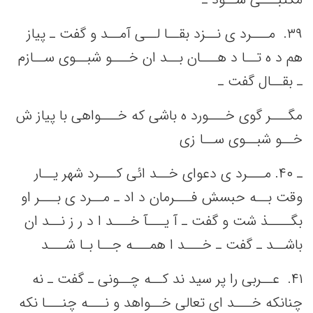
٣٩. ‌ مـــرد ی نــزد بقــا لــی‌ آمــد و گفت‌ ـ پیاز
هم‌ د ه تــا د هـــان بــد ان خـــو شبــوی ســازم
ـ بقــال گفت‌ ـ
مگـــر گوی خـــورد ه باشی‌ که‌ خـــواهی‌ با پیاز ش
خــو شبــوی ســا زی
ـ ۴٠. مـــرد ی دعوای خــد ائی‌ کـــرد شهر یــار
وقت‌ بــه‌ حبسش‌ فـــرمان د اد ـ مــرد ی بـــر او
بگــــذ شت‌ و گفت‌ ـ آ یـــآ خـــد ا د ر ز نــد ان
باشــد ـ گفت‌ ـ خـــد ا همـــه‌ جــا بـا شـــد
۴١. ‌ عــربی‌ را پر سید ند کــه‌ چــونی‌ ـ گفت‌ ـ نه‌
چنانکه‌ خـــد ای تعالی‌ خــواهد و نـــه‌ چنـــا نکه‌