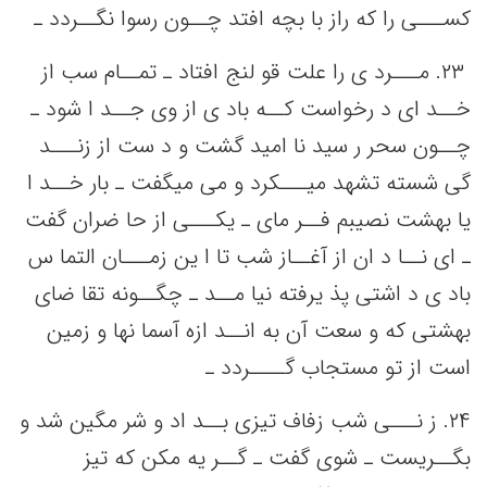
کســـی‌ را که‌ راز با بچه‌ افتد چــون رسوا نگــردد ـ
٢٣. ‌مـــرد ی را علت‌ قو لنج‌ افتاد ـ تمــام سب‌ از
خــد ای د رخواست‌ کــه‌ باد ی از وی جــد ا شود ـ
چــون سحر ر سید نا امید گشت‌ و د ست‌ از زنـــد
گی‌ شسته‌ تشهد میـــکرد و می‌ میگفت‌ ـ بار خــد ا
یا بهشت‌ نصیبم‌ فــر مای ـ یکـــی‌ از حا ضران گفت‌
ـ ای نــا د ان از آغــاز شب‌ تا ا ین‌ زمـــان التما س
باد ی د اشتی‌ پذ یرفته‌ نیا مــد ـ چگــونه‌ تقا ضای
بهشتی‌ که‌ و سعت‌ آن به‌ انــد ازه آسما نها و زمین‌
است‌ از تو مستجاب گــــردد ـ
٢۴. ز نـــی‌ شب‌ زفاف تیزی بــد اد و شر مگین‌ شد و
بگــریست‌ ـ شوی گفت‌ ـ گــر یه‌ مکن‌ که‌ تیز