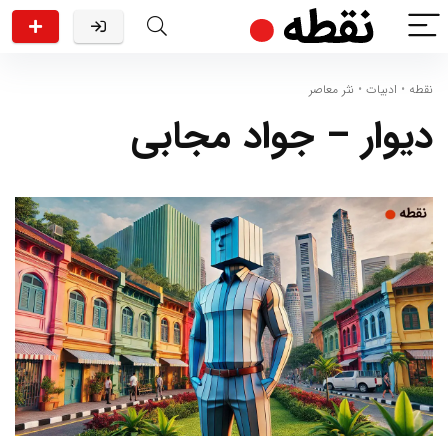
نقطه
•
ادبیات
•
نثر معاصر
دیوار – جواد مجابی