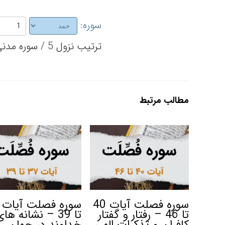
سوره:
ترتیب نزول 5 / سوره مدنی / تعداد آیات 7
مطالب مرتبط
سوره فصلت آیات 40
تا 46 – رفتار و گفتار
تا 39 – نشانه ها