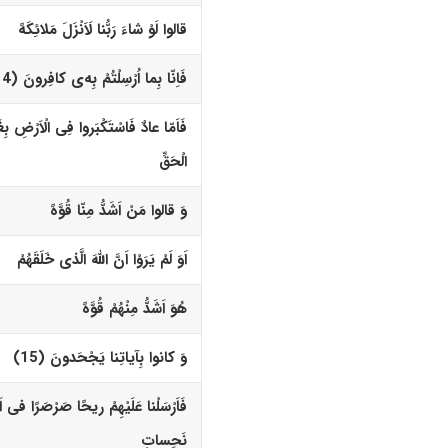
قالوا لَوْ شاءَ رَبُّنا لَاَنْزَلَ مَلائِکَهً
فَاِنّا بِما اُرْسِلْتُمْ بِه‌
ى
کافِرونَ (14)‏
فَاَمّا عادٌ فَاسْتَکْبَروا فِى الْاَرْضِ بِغَی
الْحَقِّ
وَ قالوا مَنْ اَشَدُّ مِنّا قُوَّهً
اَوَ لَمْ یَرَوْا اَنَّ اللّهَ الَّذى خَلَقَهُمْ
هُوَ اَشَدُّ مِنْهُمْ قُوَّهً
وَ کانوا بِآیاتِنا یَجْحَدونَ (15)‏
فَاَرْسَلْنا عَلَیْهِمْ ریحًا صَرْصَرًا فى اَی
نَحِساتٍ