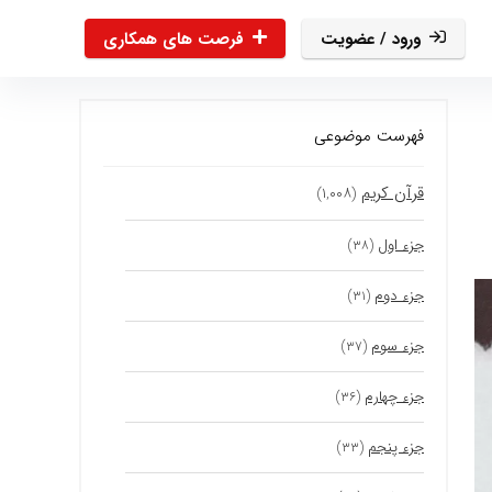
ورود / عضویت
فرصت های همکاری
فهرست موضوعی
قرآن کریم
(۱,۰۰۸)
جزء اول
(۳۸)
جزء دوم
(۳۱)
جزء سوم
(۳۷)
جزء چهارم
(۳۶)
جزء پنجم
(۳۳)