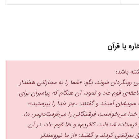
اره با قرآن
ته باشد:
الهی رویگردان شوند، بگو: «شما را به مجازاتی هشدار
عقه‌ی قوم عاد و ثمود، آن هنگام‌ که پیامبران برای
ویشان آمدند و گفتند: «جز خدا را نپرستید»؛
ر خدا می‌خواست، فرشتگانی را می‌فرستاد؛‌پس ما،
فرستاده شده‌اید، کافریم» ‏و امّا قوم عاد، در آن
 سرکشی کردند و گفتند: «از ما نیرومندتر