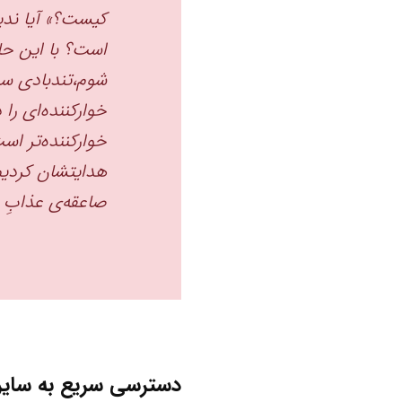
کیست؟» آیا ندی
است؟ با این حال،
شوم،تندبادی سرد
خوارکننده‌ای را
خوارکننده‌تر است
هدایتشان کردیم،
صاعقه‌ی عذابِ خف
دسترسی سریع به سایر 