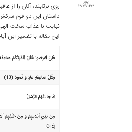
پور
روی برتابند، آنان را از ع
۱۲/۰۷/۱۴۰۲
داستان این دو قوم سرکش م
نهایت با عذاب سخت الهی م
این مقاله با تفسیر این آی
فَاِنْ اَعْرَضوا فَقُلْ اَنْذَرْتُکُمْ صاعِقَهً
مِثْلَ صاعِقَهِ عادٍ وَ ثَمودَ (13)‏
اِذْ جاءَتْهُمُ الرُّسُلُ
مِنْ بَیْنِ اَیْدیهِمْ وَ مِنْ خَلْفِهِمْ اَلّا
اِلَّا اللّهَ