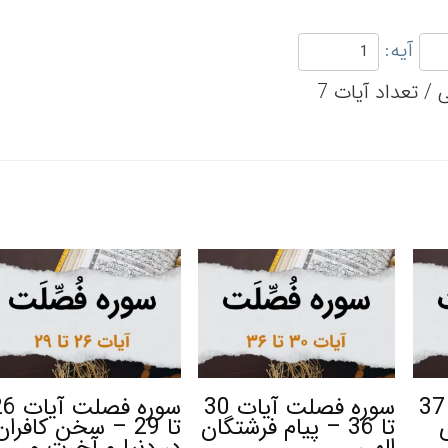
آیه:
سوره فصلت آیات 37
سوره فصلت آیات 30
سوره فصلت آ
ی
تا 36 – پیام فرشتگان
تا 29 – سخن کافران