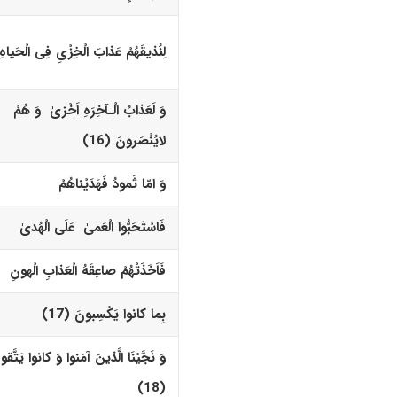
لِنُذیقَهُمْ عَذابَ الْخِزْیِ فِى الْحَیاهِ ا
وَ لَعَذابُ الْـآخِرَهِ اَخْزیٰ وَ هُمْ
لایُنْصَرونَ (16)‏
وَ امّا ثَمودُ فَهَدَیْناهُمْ
فَاسْتَحَبُّوا الْعَمیٰ عَلَى الْهُدیٰ
فَاَخَذَتْهُمْ صاعِقَهُ الْعَذابِ الْهونِ
بِما کانوا یَکْسِبونَ (17)‏
وَ نَجَّیْنَا الَّذینَ آمَنوا وَ کانوا یَتَّقو
(18)‏