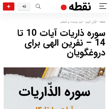
نقطه
•
قرآن کریم
•
جزء بیست و ششم
سوره ذاریات آیات 10 تا
14 – نفرین الهی برای
دروغگویان