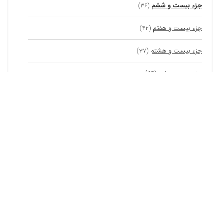
جزء بیست و ششم
(۳۶)
جزء بیست و هفتم
(۴۲)
جزء بیست و هشتم
(۳۷)
جزء بیست و نهم
(۴۴)
جزء سی ام
(۶۲)
ابزارهای هوش مصنوعی نقطه
معرفی چت جی پی تی فارسی – ChatGPT Farsi؛
همراه با مثال های کاربردی
هوش مصنوعی
رژیم لاغری با هوش مصنوعی؛ لاغری سریع و چربی