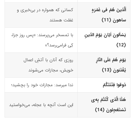
اَلَّذینَ هُمْ فى غَمْرَهٍ
کسانی که همواره در بی‌خبری و
ساهونَ (11)‏
غفلت هستند
یَسْاَلونَ اَیّانَ یَوْمُ الدّینِ
با تمسخر می‌پرسند: «پس روز جزا،
(12)‏
کِی فرامی‌رسد؟»
یَوْمَ هُمْ عَلَى النّارِ
روزی که آنان با آتشِ اعمال
یُفْتَنونَ (13)‏
خویش، مجازات می‌شوند
ذوقوا فِتْنَتَکُمْ
ندا می­رسد: مجازات خود را بچشید؛
هٰذَا الَّذى کُنْتُمْ بِه‌
ى
این است آنچه با عجله، می‌خواستید
تَسْتَعْجِلونَ (14)‏