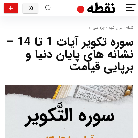
نقطه
•
قرآن کریم
•
جزء سی ام
سوره تکویر آیات 1 تا 14 –
نشانه های پایان دنیا و
برپایی قیامت