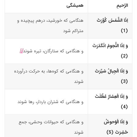
الرَّحیمِ
همیشگی
اِذَا الشَّمْسُ کُوِّرَتْ
هنگامی که خورشید، درهم پیچیده و
(1)‏
متراکم شود
وَ اِذَا النُّجومُ انْکَدَرَتْ
و هنگامی که ستارگان، تیره شوند
[i]
(2)‏
وَ اِذَا الْجِبالُ سُیِّرَتْ
و هنگامی که کوه‌ها، به حرکت درآورده
(3)‏
شوند
وَ اِذَا الْعِشارُ عُطِّلَتْ
و هنگامی که شتران باردار، رها شوند
(4)‏
وَ اِذَا الْوُحوشُ
و هنگامی که حیوانات وحشی، جمع
حُشِرَتْ (5)‏
شوند