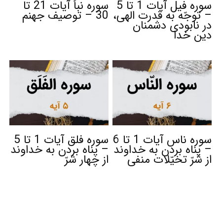
سوره فیل آیات 1 تا 5
سوره نبأ آیات 21 تا
– توجّه به قدرت الهی،
30 – توصیف جهنم
در نابودی دشمنان
دین خدا
سوره ناس آیات 1 تا 6
سوره فلق آیات 1 تا 5
– پناه بردن به خداوند
– پناه بردن به خداوند
از شرّ تخیّلات منفی
از چهار شرّ