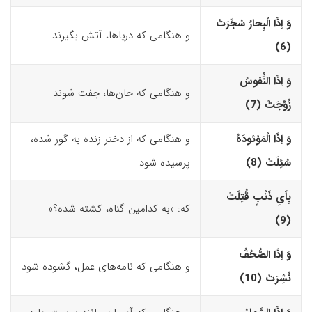
وَ اِذَا الْبِحارُ سُجِّرَتْ
و هنگامی که دریاها، آتش بگیرند
(6)‏
وَ اِذَا النُّفوسُ
و هنگامی که جان‌ها، جفت شوند
زُوِّجَتْ (7)‏
وَ اِذَا الْمَوْئودَهُ
و هنگامی که از دختر زنده به گور شده،
سُئِلَتْ (8)‏
پرسیده شود
بِاَیِ ذَنْبٍ قُتِلَتْ
که: «به کدامین گناه، کشته شده؟»
(9)‏
وَ اِذَا الصُّحُفُ
و هنگامی که نامه‌های عمل، گشوده شود
نُشِرَتْ (10)‏